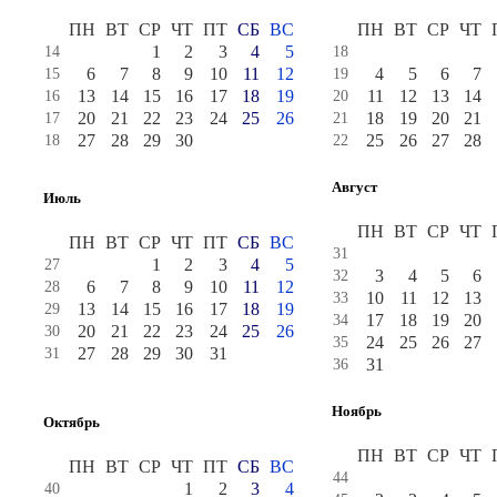
ПН
ВТ
СР
ЧТ
ПТ
СБ
ВС
ПН
ВТ
СР
ЧТ
1
2
3
4
5
14
18
6
7
8
9
10
11
12
4
5
6
7
15
19
13
14
15
16
17
18
19
11
12
13
14
16
20
20
21
22
23
24
25
26
18
19
20
21
17
21
27
28
29
30
25
26
27
28
18
22
Август
Июль
ПН
ВТ
СР
ЧТ
ПН
ВТ
СР
ЧТ
ПТ
СБ
ВС
31
1
2
3
4
5
27
3
4
5
6
32
6
7
8
9
10
11
12
28
10
11
12
13
33
13
14
15
16
17
18
19
29
17
18
19
20
34
20
21
22
23
24
25
26
30
24
25
26
27
35
27
28
29
30
31
31
31
36
Ноябрь
Октябрь
ПН
ВТ
СР
ЧТ
ПН
ВТ
СР
ЧТ
ПТ
СБ
ВС
44
1
2
3
4
40