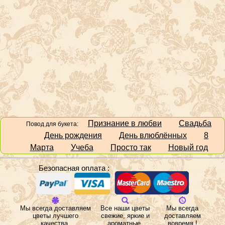
Признание в любви
Свадьба
Повод для букета:
День рождения
День влюблённых
8
Марта
Учеба
Просто так
Новый год
Безопасная оплата :
Мы всегда доставляем
Все наши цветы
Мы всегда
цветы лучшего
свежие, яркие и
доставляем
качества.
ароматные.
вовремя !