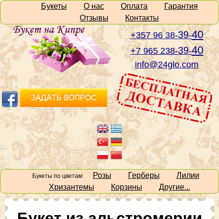
Букеты
О нас
Оплата
Гарантия
Отзывы
Контакты
40
39
+357 96 38-
-
40
39
+7 965 238-
-
info@24glo.com
Розы
Герберы
Лилии
Букеты по цветам:
Хризантемы
Корзины
Другие...
Букет из альстромерии