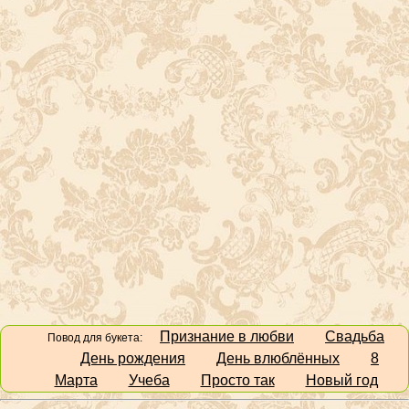
Признание в любви
Свадьба
Повод для букета:
День рождения
День влюблённых
8
Марта
Учеба
Просто так
Новый год