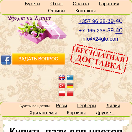
Букеты
О нас
Оплата
Гарантия
Отзывы
Контакты
40
39
+357 96 38-
-
40
39
+7 965 238-
-
info@24glo.com
Розы
Герберы
Лилии
Букеты по цветам:
Хризантемы
Корзины
Другие...
Купить вазу для цветов