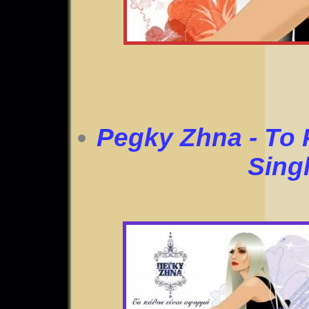
Pegky Zhna - To 
Sing