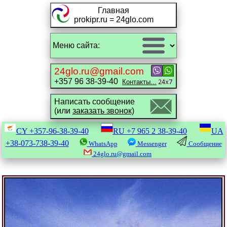
Главная
prokipr.ru = 24glo.com
24glo.ru@gmail.com
+357 96 38-39-40
Контакты...
Написать сообщение
(или
заказать звонок)
CY
+357-96-38-39-40
RU
+7 965 2 38-39-40
UA
+38-073-738-39-40
WhatsApp
Messenger
Сообщение
24glo.ru@gmail.com