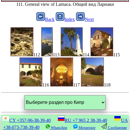
111. General view of Larnaca. Общий вид Ларнаки
Back
Index
Next
112
113
114
115
116
117
118
CY
+357-96-38-39-40
RU
+7 965 2 38-39-40
UA
+38-073-738-39-40
WhatsApp
Messenger
Сообщение