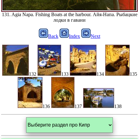
131. Agia Napa. Fishing Boats at the harbour. Айя-Напа. Рыбацкие
лодки в гавани
Back
Index
Next
132
133
134
135
136
137
138