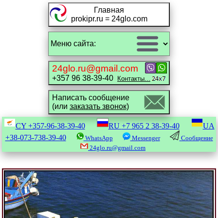
Главная
prokipr.ru = 24glo.com
24glo.ru@gmail.com
+357 96 38-39-40
Контакты...
Написать сообщение
(или
заказать звонок)
CY
+357-96-38-39-40
RU
+7 965 2 38-39-40
UA
+38-073-738-39-40
WhatsApp
Messenger
Сообщение
24glo.ru@gmail.com