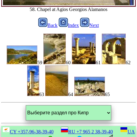
58. Chapel at Agios Georgios Alamanos
Back
Index
Next
59
60
61
62
63
64
65
CY
+357-96-38-39-40
RU
+7 965 2 38-39-40
UA