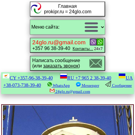
Главная
prokipr.ru = 24glo.com
24glo.ru@gmail.com
+357 96 38-39-40
Контакты...
Написать сообщение
(или
заказать звонок)
CY
+357-96-38-39-40
RU
+7 965 2 38-39-40
UA
+38-073-738-39-40
WhatsApp
Messenger
Сообщение
24glo.ru@gmail.com