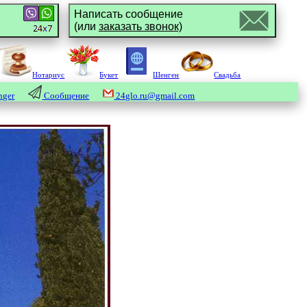
Написать сообщение
(или
заказать звонок)
Нотариус
Букет
Шенген
Свадьба
nger
Сообщение
24glo.ru@gmail.com