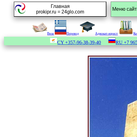
Главная
prokipr.ru = 24glo.com
Виза
Перевод
Адвокат-юрист
К
CY
+357-96-38-39-40
RU
+7 965