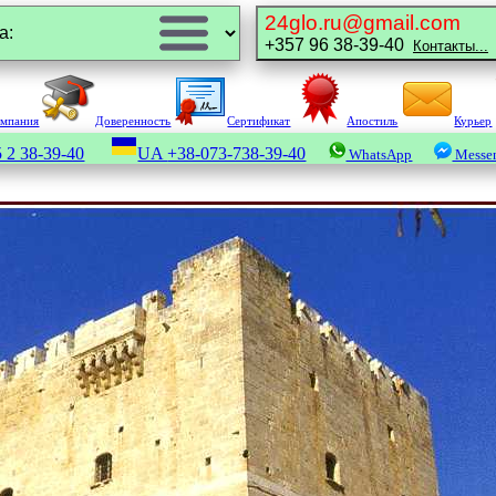
24glo.ru@gmail.com
+357 96 38-39-40
Контакты...
омпания
Доверенность
Сертификат
Апостиль
Курьер
 2 38-39-40
UA
+38-073-738-39-40
WhatsApp
Messe