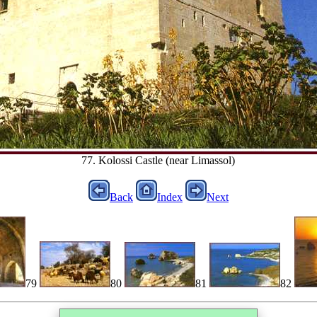
77. Kolossi Castle (near Limassol)
Back
Index
Next
79
80
81
82