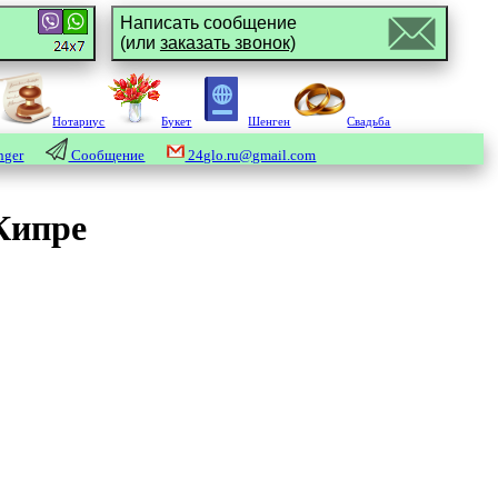
Написать сообщение
(или
заказать звонок)
Нотариус
Букет
Шенген
Свадьба
nger
Сообщение
24glo.ru@gmail.com
Кипре