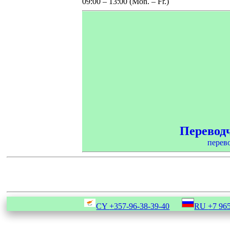
09:00 – 13:00 (Mon. – Fr.)
Переводч
перев
CY
+357-96-38-39-40
RU
+7 965