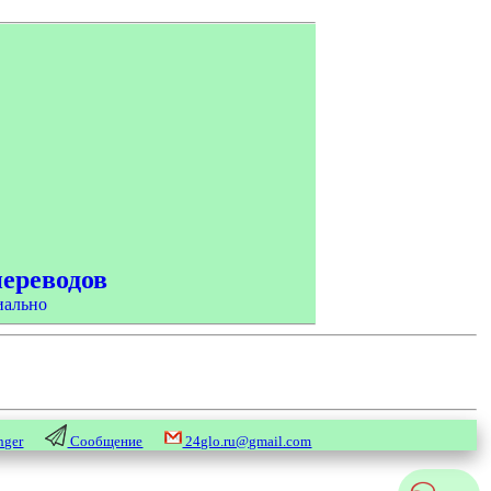
переводов
иально
nger
Сообщение
24glo.ru@gmail.com