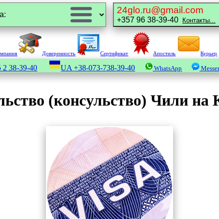
24glo.ru@gmail.com
+357 96 38-39-40
Контакты...
омпания
Доверенность
Сертификат
Апостиль
Курьер
 2 38-39-40
UA
+38-073-738-39-40
WhatsApp
Messe
льство (консульство) Чили на 