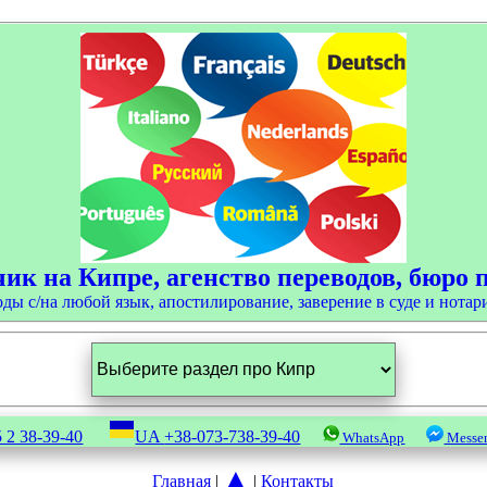
ик на Кипре, агенство переводов, бюро 
оды с/на любой язык, апостилирование, заверение в суде и нотар
 2 38-39-40
UA
+38-073-738-39-40
WhatsApp
Messe
▲
Главная
|
|
Контакты