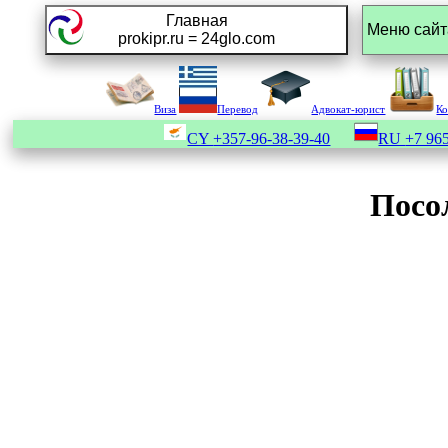
Главная
prokipr.ru = 24glo.com
Виза
Перевод
Адвокат-юрист
К
CY
+357-96-38-39-40
RU
+7 965
Посо