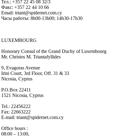
Тел.: +357 22 45 08 32/3
Факс: +357 22 44 10 66
Email: triant@spidernet.com.cy
Часы работы: 8h00-13h00; 14h30-17h30
LUXEMBOURG
Honorary Consul of the Grand Duchy of Luxembourg
Mr. Christos M. Triantafyllides
9, Evagoras Avenue
Irini Court, 3rd Floor, Off. 31 & 33
Nicosia, Cyprus
P.O.Box 22411
1521 Nicosia, Cyprus
Tel.: 22456222
Fax: 22663222
E-mail: triant@spidernet.com.cy
Office hours :
08:00 – 13:00,