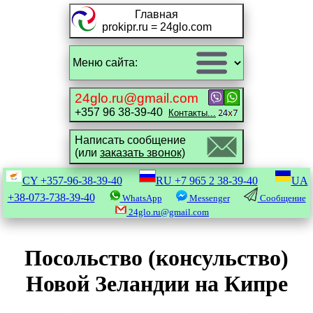
Главная
prokipr.ru = 24glo.com
24glo.ru@gmail.com
+357 96 38-39-40
Контакты...
Написать сообщение
(или
заказать звонок)
CY
+357-96-38-39-40
RU
+7 965 2 38-39-40
UA
+38-073-738-39-40
WhatsApp
Messenger
Сообщение
24glo.ru@gmail.com
Посольство (консульство)
Новой Зеландии на Кипре