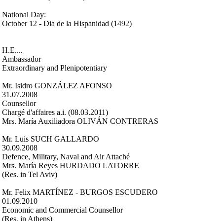
National Day:
October 12 - Dia de la Hispanidad (1492)
H.E....
Ambassador
Extraordinary and Plenipotentiary
Mr. Isidro GONZÁLEZ AFONSO
31.07.2008
Counsellor
Chargé d'affaires a.i. (08.03.2011)
Mrs. María Auxiliadora OLIVÁN CONTRERAS
Mr. Luis SUCH GALLARDO
30.09.2008
Defence, Military, Naval and Air Attaché
Mrs. María Reyes HURDADO LATORRE
(Res. in Tel Aviv)
Mr. Felix MARTÍNEZ - BURGOS ESCUDERO
01.09.2010
Economic and Commercial Counsellor
(Res. in Athens)