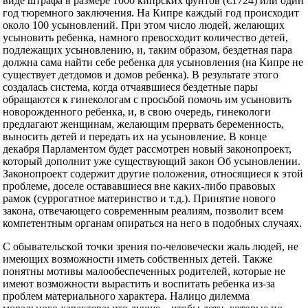
виде штрафа в размере 1000 кипрских фунтов (€1724) или один
год тюремного заключения. На Кипре каждый год происходит
около 100 усыновлений. При этом число людей, желающих
усыновить ребенка, намного превосходит количество детей,
подлежащих усыновлению, и, таким образом, бездетная пара
должна сама найти себе ребенка для усыновления (на Кипре не
существует детдомов и домов ребенка). В результате этого
создалась система, когда отчаявшиеся бездетные пары
обращаются к гинекологам с просьбой помочь им усыновить
новорожденного ребенка, и, в свою очередь, гинекологи
предлагают женщинам, желающим прервать беременность,
выносить детей и передать их на усыновление. В конце
декабря Парламентом будет рассмотрен новый законопроект,
который дополнит уже существующий закон Об усыновлении.
Законопроект содержит другие положения, относящиеся к этой
проблеме, доселе остававшиеся вне каких-либо правовых
рамок (суррогатное материнство и т.д.). Принятие нового
закона, отвечающего современным реалиям, позволит всем
компетентным органам опираться на него в подобных случаях.
С обывательской точки зрения по-человечески жаль людей, не
имеющих возможности иметь собственных детей. Также
понятны мотивы малообеспеченных родителей, которые не
имеют возможности вырастить и воспитать ребенка из-за
проблем материального характера. Налицо дилемма