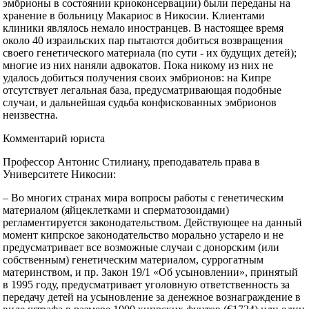
эмбрионы в состоянии криоконсервации) были переданы на
хранение в больницу Макариос в Никосии. Клиентами
клиники являлось немало иностранцев. В настоящее время
около 40 израильских пар пытаются добиться возвращения
своего генетического материала (по сути - их будущих детей);
многие из них наняли адвокатов. Пока никому из них не
удалось добиться получения своих эмбрионов: на Кипре
отсутствует легальная база, предусматривающая подобные
случаи, и дальнейшая судьба конфискованных эмбрионов
неизвестна.
Комментарий юриста
Профессор Антонис Стилиану, преподаватель права в
Университете Никосии:
– Во многих странах мира вопросы работы с генетическим
материалом (яйцеклетками и сперматозоидами)
регламентируется законодательством. Действующее на данный
момент кипрское законодательство морально устарело и не
предусматривает все возможные случаи с донорским (или
собственным) генетическим материалом, суррогатным
материнством, и пр. Закон 19/1 «Об усыновлении», принятый
в 1995 году, предусматривает уголовную ответственность за
передачу детей на усыновление за денежное вознаграждение в