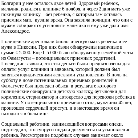
Болгарии у нее осталось двое детей. Здоровый ребенок,
мальчик, родился в клинике 6 ноября, и через 2 дня мать уже
покинула клинику – без ребенка, с которым там осталась
приемная мать, кузина врача. Она заявила полиции, что они с
мужем собираются усыновить мальчика и ему уже дали имя
Александрос.
Полицейские арестовали биологическую мать ребенка и ее
мужа в Никосии. При них были обнаружены наличные в
сумме € 5 000. Еще € 5 000 было обнаружено у семейной четы
из Фамагусты – потенциальных приемных родителей.
Последние заявили, что эти деньги были предназначены для
оплаты услуг клиники и адвоката, который должен был
заняться юридическими аспектами усыновления. В ночь на
субботу в доме потенциальных приемных родителей в
Фамагусте был проведен обыск, в результате которого
полицейские обнаружили детскую коляску, бутылочки для
кормления, стерилизатор и автокресло для перевозки ребенка в
машине. У потенциального приемного отца, мужчины 45 лет,
произошел сердечный приступ, и в настоящее время он
находится в больнице.
Социальный работник, занимающийся вопросами опеки,
подтвердил, что супруги подали документы на усыновление
ребенка. Рассмотрение подобных случаев занимает около