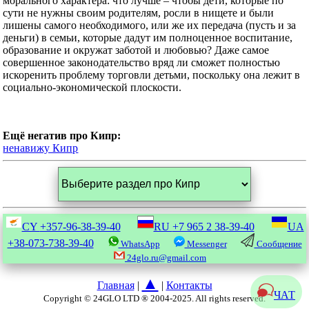
морального характера: что лучше – чтобы дети, которые по
сути не нужны своим родителям, росли в нищете и были
лишены самого необходимого, или же их передача (пусть и за
деньги) в семьи, которые дадут им полноценное воспитание,
образование и окружат заботой и любовью? Даже самое
совершенное законодательство вряд ли сможет полностью
искоренить проблему торговли детьми, поскольку она лежит в
социально-экономической плоскости.
Ещё негатив про Кипр:
ненавижу Кипр
CY
+357-96-38-39-40
RU
+7 965 2 38-39-40
UA
+38-073-738-39-40
WhatsApp
Messenger
Сообщение
24glo.ru@gmail.com
▲
Главная
|
|
Контакты
ЧАТ
Copyright © 24GLO LTD ® 2004-2025. All rights reserved.