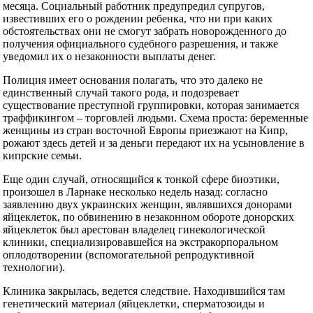
месяца. Социальный работник предупредил супругов,
известивших его о рождении ребенка, что ни при каких
обстоятельствах они не смогут забрать новорожденного до
получения официального судебного разрешения, и также
уведомил их о незаконности выплаты денег.
Полиция имеет основания полагать, что это далеко не
единственный случай такого рода, и подозревает
существование преступной группировки, которая занимается
траффикингом – торговлей людьми. Схема проста: беременные
женщины из стран восточной Европы приезжают на Кипр,
рожают здесь детей и за деньги передают их на усыновление в
кипрские семьи.
Еще один случай, относящийся к тонкой сфере биоэтики,
произошел в Ларнаке несколько недель назад: согласно
заявлению двух украинских женщин, являвшихся донорами
яйцеклеток, по обвинению в незаконном обороте донорских
яйцеклеток был арестован владелец гинекологической
клиники, специализировавшейся на экстракорпоральном
оплодотворении (вспомогательной репродуктивной
технологии).
Клиника закрылась, ведется следствие. Находившийся там
генетический материал (яйцеклетки, сперматозоиды и