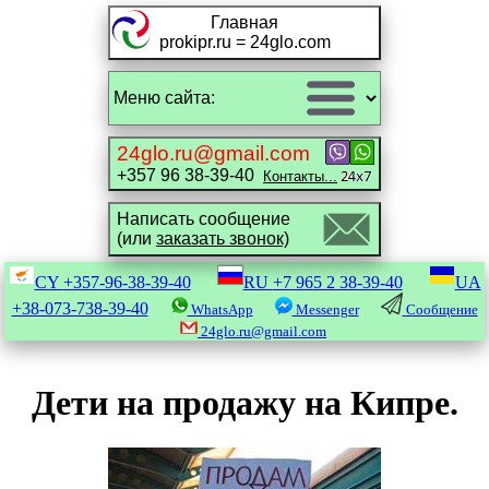
Главная
prokipr.ru = 24glo.com
24glo.ru@gmail.com
+357 96 38-39-40
Контакты...
Написать сообщение
(или
заказать звонок)
CY
+357-96-38-39-40
RU
+7 965 2 38-39-40
UA
+38-073-738-39-40
WhatsApp
Messenger
Сообщение
24glo.ru@gmail.com
Дети на продажу на Кипре.