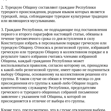
2. Турецкую Общину составляют граждане Республики
турецкого происхождения, родным языком которых является
турецкий, лица, соблюдающие турецкие культурные традиции
или являющиеся мусульманами.
3. Граждане Республики, не подпадающие под постановления
первого и второго параграфов настоящей статьи, обязаны в
течение трехмесячного срока со дня вступления в силу
Конституции избрать в персональном порядке греческую или
турецкую Общину. Относясь к религиозной группе, избравшей
греческую или турецкую Общину в коллективном порядке и в
результате такого избрания считаясь членами избранной
Общины, каждый гражданин Республики может
воспользоваться правилом, согласно которому он, принадлежа
к какой-либо религиозной группе, имеет право не подчиниться
выбору Общины, основанному на коллективном решении его
группы. В таком случае он обязан в течение месяца со дня
присоединения его группы к какой-либо Общине подать
компетентному служащему Республики, председателям
греческого и турецкого общинных собраний письменное
заявление с указанием той Общины, к которой он
присоединяется в отличие от выбора его группы.
Кроме того, предусмотрено, что в случае отклонения выбора,