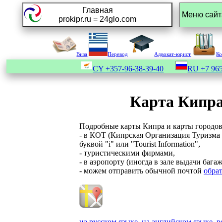
Главная
prokipr.ru = 24glo.com
Виза
Перевод
Адвокат-юрист
К
CY
+357-96-38-39-40
RU
+7 965
Карта Кипра
Подробные карты Кипра и карты городов
- в КОТ (Кипрская Организация Туризма (
буквой "i" или "Tourist Information",
- туристическими фирмами,
- в аэропорту (иногда в зале выдачи бага
- можем отправить обычной почтой
обрат
на русском языке, на английском языке, 