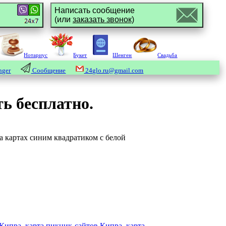
Написать сообщение
(или
заказать звонок)
Нотариус
Букет
Шенген
Свадьба
nger
Сообщение
24glo.ru@gmail.com
ь бесплатно.
на картах синим квадратиком с белой
 Кипра, карта пикник-сайтов Кипра, карта