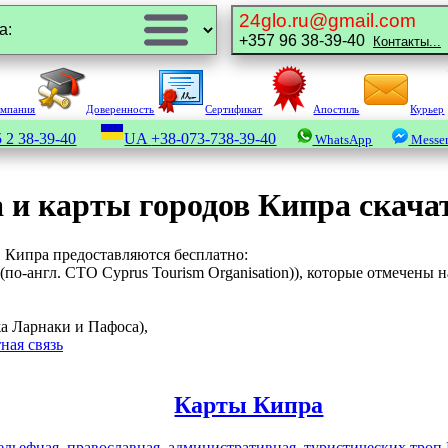
24glo.ru@gmail.com
+357 96 38-39-40
Контакты...
омпания
Доверенность
Сертификат
Апостиль
Курьер
 2 38-39-40
UA
+38-073-738-39-40
WhatsApp
Messe
 и карты городов Кипра скачат
 Кипра предоставляются бесплатно:
по-англ. CTO Cyprus Tourism Organisation)), которые отмечены 
жа Ларнаки и Пафоса),
ная связь
Карты Кипра
рельефная, православная, административная, туристических троп