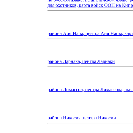
для охотников, карта войск ООН на Кипр
района Айя-Напа, центра Айя-Напы, кар
района Ларнака, центра Ларнаки
района Лимассол, центра Лимассола, акв
района Никосия, центра Никосии