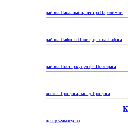
района Паралимни, центра Паралимни
района Пафос и Полис, центра Пафоса
района Протарас, центра Протараса
восток Троодоса, запад Троодоса
К
центр Фамагусты