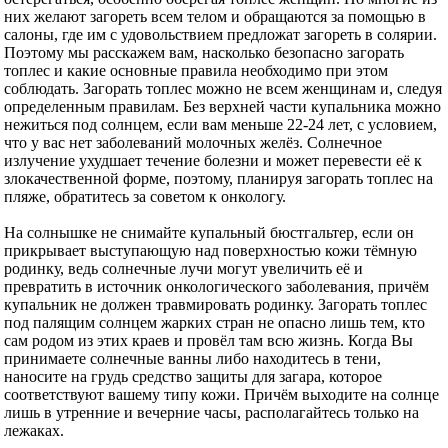
них желают загореть всем телом и обращаются за помощью в
салоны, где им с удовольствием предложат загореть в солярии.
Поэтому мы расскажем вам, насколько безопасно загорать
топлес и какие основные правила необходимо при этом
соблюдать. Загорать топлес можно не всем женщинам и, следуя
определенным правилам. Без верхней части купальника можно
нежиться под солнцем, если вам меньше 22-24 лет, с условием,
что у вас нет заболеваний молочных желёз. Солнечное
излучение ухудшает течение болезни и может перевести её к
злокачественной форме, поэтому, планируя загорать топлес на
пляже, обратитесь за советом к онкологу.
На солнышке не снимайте купальный бюстгальтер, если он
прикрывает выступающую над поверхностью кожи тёмную
родинку, ведь солнечные лучи могут увеличить её и
превратить в источник онкологического заболевания, причём
купальник не должен травмировать родинку. Загорать топлес
под палящим солнцем жарких стран не опасно лишь тем, кто
сам родом из этих краев и провёл там всю жизнь. Когда Вы
принимаете солнечные ванны либо находитесь в тени,
наносите на грудь средство защиты для загара, которое
соответствуют вашему типу кожи. Причём выходите на солнце
лишь в утренние и вечерние часы, располагайтесь только на
лежаках.