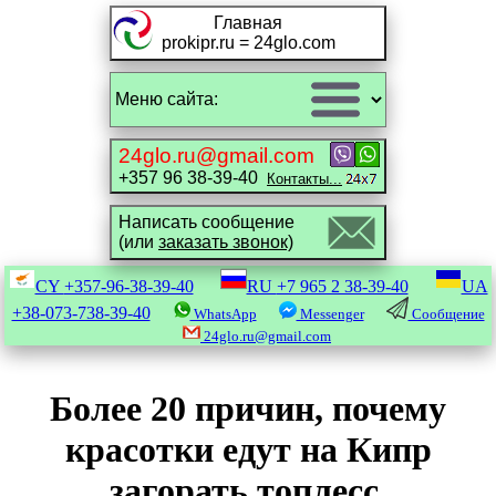
Главная
prokipr.ru = 24glo.com
24glo.ru@gmail.com
+357 96 38-39-40
Контакты...
Написать сообщение
(или
заказать звонок)
CY
+357-96-38-39-40
RU
+7 965 2 38-39-40
UA
+38-073-738-39-40
WhatsApp
Messenger
Сообщение
24glo.ru@gmail.com
Более 20 причин, почему
красотки едут на Кипр
загорать топлесс.