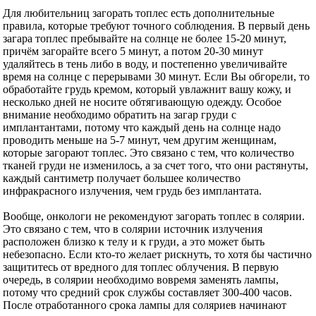
Для любительниц загорать топлес есть дополнительные
правила, которые требуют точного соблюдения. В первый день
загара топлес пребывайте на солнце не более 15-20 минут,
причём загорайте всего 5 минут, а потом 20-30 минут
удаляйтесь в тень либо в воду, и постепенно увеличивайте
время на солнце с перерывами 30 минут. Если Вы обгорели, то
обработайте грудь кремом, который увлажнит вашу кожу, и
несколько дней не носите обтягивающую одежду. Особое
внимание необходимо обратить на загар груди с
имплантантами, потому что каждый день на солнце надо
проводить меньше на 5-7 минут, чем другим женщинам,
которые загорают топлес. Это связано с тем, что количество
тканей груди не изменилось, а за счет того, что они растянуты,
каждый сантиметр получает большее количество
инфракрасного излучения, чем грудь без имплантата.
Вообще, онкологи не рекомендуют загорать топлес в солярии.
Это связано с тем, что в солярии источник излучения
расположен близко к телу и к груди, а это может быть
небезопасно. Если кто-то желает рискнуть, то хотя бы частично
защититесь от вредного для топлес облучения. В первую
очередь, в солярии необходимо вовремя заменять лампы,
потому что средний срок службы составляет 300-400 часов.
После отработанного срока лампы для соляриев начинают