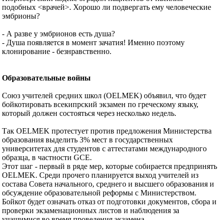
подобных <врачей>. Хорошо ли подвергать ему человеческие
эмбрионы?
- А разве у эмбрионов есть душа?
- Душа появляется в момент зачатия! Именно поэтому
клонирование - безнравственно.
Образовательные войны
Союз учителей средних школ (OELMEK) объявил, что будет
бойкотировать всекипрский экзамен по греческому языку,
который должен состояться через несколько недель.
Так OELMEK протестует против предложения Министерства
образования выделить 3% мест в государственных
университетах для студентов с аттестатами международного
образца, в частности GCE.
Этот шаг - первый в ряде мер, которые собирается предпринять
OELMEK. Среди прочего планируется выход учителей из
состава Совета начального, среднего и высшего образования и
обсуждение образовательной реформы с Министерством.
Бойкот будет означать отказ от подготовки документов, сбора и
проверки экзаменационных листов и наблюдения за
учащимися во время проведения экзамена.