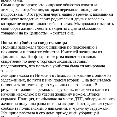
время чумы.
Симилиду полагает, что кипрское общество охватила
лихорадка потребления, которая передалась молодежи и
подросткам. <Это грустная черта нашего времени: школьники
копируют поведение своих родителей и других взрослых,
которые не ограничивают себя в тратах. Мы должны изменить
свой образ жизни, сместить акценты с факта обладания
товарами на их ценность>, - считает она.
Попытка убийства свидетельницы
Полиция задержала троих сирийцев по подозрению в
похищении и попытке убийства 19-летней женщины из
Доминиканы. Тот факт, что жертва является главным
свидетелем по делу о торговле людьми, заставил
предположить, что попытка убийства была спланирована
заранее.
Женщина ехала из Никосии в Лимассол в машине с одним из
задержанных, по пути к ним подсел второй. Она попыталась
позвонить по телефону, но мужчины не позволили. В
результате машина врезалась в грузовик, после чего один из
мужчин несколько раз ударил женщину ножом. Второй
скрылся. Полиция, прибывшая на место ДТП, обнаружила, что
женщина получила раны не из-за аварии. Пострадавшая сумела
сообщить полицейским о нападении, и мужчину задержали.
Женщина работала в его доме приходящей уборщицей.