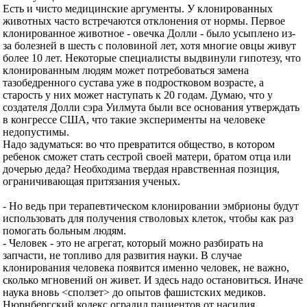
Есть и чисто медицинские аргументы. У клонированных
животных часто встречаются отклонения от нормы. Первое
клонированное животное - овечка Долли - было усыплено из-
за болезней в шесть с половиной лет, хотя многие овцы живут
более 10 лет. Некоторые специалисты выдвинули гипотезу, что
клонированным людям может потребоваться замена
тазобедренного сустава уже в подростковом возрасте, а
старость у них может наступать к 20 годам. Думаю, что у
создателя Долли сэра Уилмута были все основания утверждать
в конгрессе США, что такие эксперименты на человеке
недопустимы.
Надо задуматься: во что превратится общество, в котором
ребенок сможет стать сестрой своей матери, братом отца или
дочерью деда? Необходима твердая нравственная позиция,
ограничивающая притязания ученых.
- Но ведь при терапевтическом клонировании эмбрионы будут
использовать для получения стволовых клеток, чтобы как раз
помогать больным людям.
- Человек - это не агрегат, который можно разбирать на
запчасти, не топливо для развития науки. В случае
клонирования человека появится именно человек, не важно,
сколько мгновений он живет. И здесь надо остановиться. Иначе
наука вновь <сползет> до опытов фашистских медиков.
Нюрнбергский кодекс оградил пациентов от насилия