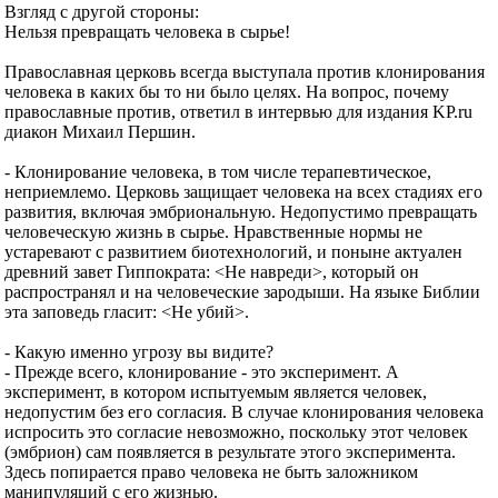
Взгляд с другой стороны:
Нельзя превращать человека в сырье!
Православная церковь всегда выступала против клонирования
человека в каких бы то ни было целях. На вопрос, почему
православные против, ответил в интервью для издания KP.ru
диакон Михаил Першин.
- Клонирование человека, в том числе терапевтическое,
неприемлемо. Церковь защищает человека на всех стадиях его
развития, включая эмбриональную. Недопустимо превращать
человеческую жизнь в сырье. Нравственные нормы не
устаревают с развитием биотехнологий, и поныне актуален
древний завет Гиппократа: <Не навреди>, который он
распространял и на человеческие зародыши. На языке Библии
эта заповедь гласит: <Не убий>.
- Какую именно угрозу вы видите?
- Прежде всего, клонирование - это эксперимент. А
эксперимент, в котором испытуемым является человек,
недопустим без его согласия. В случае клонирования человека
испросить это согласие невозможно, поскольку этот человек
(эмбрион) сам появляется в результате этого эксперимента.
Здесь попирается право человека не быть заложником
манипуляций с его жизнью.