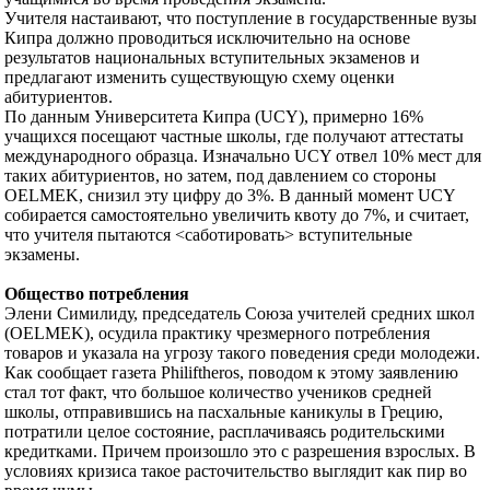
Учителя настаивают, что поступление в государственные вузы
Кипра должно проводиться исключительно на основе
результатов национальных вступительных экзаменов и
предлагают изменить существующую схему оценки
абитуриентов.
По данным Университета Кипра (UCY), примерно 16%
учащихся посещают частные школы, где получают аттестаты
международного образца. Изначально UCY отвел 10% мест для
таких абитуриентов, но затем, под давлением со стороны
OELMEK, снизил эту цифру до 3%. В данный момент UCY
собирается самостоятельно увеличить квоту до 7%, и считает,
что учителя пытаются <саботировать> вступительные
экзамены.
Общество потребления
Элени Симилиду, председатель Союза учителей средних школ
(OELMEK), осудила практику чрезмерного потребления
товаров и указала на угрозу такого поведения среди молодежи.
Как сообщает газета Philiftheros, поводом к этому заявлению
стал тот факт, что большое количество учеников средней
школы, отправившись на пасхальные каникулы в Грецию,
потратили целое состояние, расплачиваясь родительскими
кредитками. Причем произошло это с разрешения взрослых. В
условиях кризиса такое расточительство выглядит как пир во