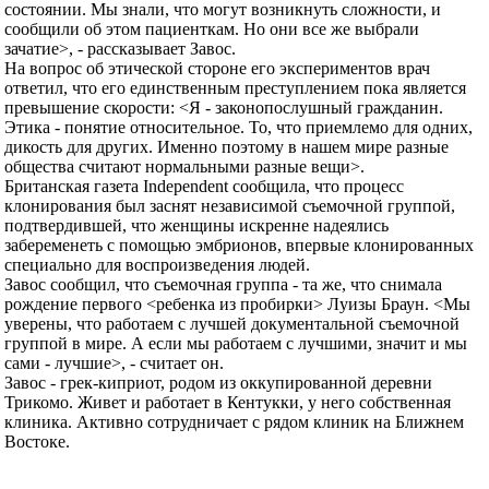
состоянии. Мы знали, что могут возникнуть сложности, и
сообщили об этом пациенткам. Но они все же выбрали
зачатие>, - рассказывает Завос.
На вопрос об этической стороне его экспериментов врач
ответил, что его единственным преступлением пока является
превышение скорости: <Я - законопослушный гражданин.
Этика - понятие относительное. То, что приемлемо для одних,
дикость для других. Именно поэтому в нашем мире разные
общества считают нормальными разные вещи>.
Британская газета Independent сообщила, что процесс
клонирования был заснят независимой съемочной группой,
подтвердившей, что женщины искренне надеялись
забеременеть с помощью эмбрионов, впервые клонированных
специально для воспроизведения людей.
Завос сообщил, что съемочная группа - та же, что снимала
рождение первого <ребенка из пробирки> Луизы Браун. <Мы
уверены, что работаем с лучшей документальной съемочной
группой в мире. А если мы работаем с лучшими, значит и мы
сами - лучшие>, - считает он.
Завос - грек-киприот, родом из оккупированной деревни
Трикомо. Живет и работает в Кентукки, у него собственная
клиника. Активно сотрудничает с рядом клиник на Ближнем
Востоке.