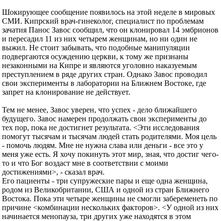
Шокирующее сообщение появилось на этой неделе в мировых
СМИ. Кипрский врач-гинеколог, специалист по проблемам
зачатия Панос Завос сообщил, что он клонировал 14 эмбрионов
и пересадил 11 из них четырем женщинам, но ни один не
выжил. Не стоит забывать, что подобные манипуляции
подвергаются осуждению церкви, к тому же признаны
незаконными на Кипре и являются уголовно наказуемым
преступлением в ряде других стран. Однако Завос проводил
свои эксперименты в лаборатории на Ближнем Востоке, где
запрет на клонирование не действует.
Тем не менее, Завос уверен, что успех - дело ближайшего
будущего. Завос намерен продолжать свои эксперименты до
тех пор, пока не достигнет результата. <Эти исследования
помогут тысячам и тысячам людей стать родителями. Моя цель
- помочь людям. Мне не нужна слава или деньги - все это у
меня уже есть. Я хочу покинуть этот мир, зная, что достиг чего-
то и что Бог воздаст мне в соответствии с моими
достижениями>, - сказал врач.
Его пациенты - три супружеские пары и еще одна женщина,
родом из Великобритании, США и одной из стран Ближнего
Востока. Пока эти четыре женщины не смогли забеременеть по
причине <комбинации нескольких факторов>. <У одной из них
начинается менопауза, три других уже находятся в этом