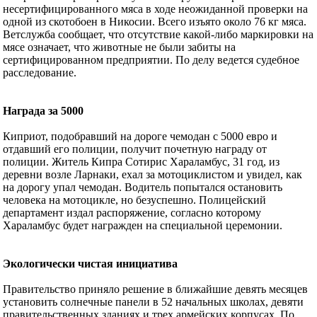
несертифицированного мяса в ходе неожиданной проверки на
одной из скотобоен в Никосии. Всего изъято около 76 кг мяса.
Ветслужба сообщает, что отсутствие какой-либо маркировки на
мясе означает, что животные не были забиты на
сертифицированном предприятии. По делу ведется судебное
расследование.
Награда за 5000
Киприот, подобравший на дороге чемодан с 5000 евро и
отдавший его полиции, получит почетную награду от
полиции. Житель Кипра Сотирис Хараламбус, 31 год, из
деревни возле Ларнаки, ехал за мотоциклистом и увидел, как
на дорогу упал чемодан. Водитель попытался остановить
человека на мотоцикле, но безуспешно. Полицейский
департамент издал распоряжение, согласно которому
Хараламбус будет награжден на специальной церемонии.
Экологически чистая инициатива
Правительство приняло решение в ближайшие девять месяцев
установить солнечные панели в 52 начальных школах, девяти
правительственных зданиях и трех армейских корпусах. По