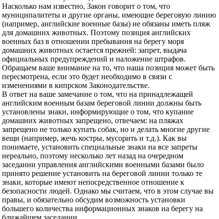
Насколько нам известно, Закон говорит о том, что
муниципалитеты и другие органы, имеющие береговую линию
(например, английские военные базы) не обязаны иметь пляж
для домашних животных. Поэтому позиция английских
военных баз в отношении пребывания на берегу моря
домашних животных остается прежней: запрет, выдача
официальных предупреждений и наложение штрафов.
Обращаем ваше внимание на то, что наша позиция может быть
пересмотрена, если это будет необходимо в связи с
изменениями в кипрском Законодательстве.
В ответ на ваше замечание о том, что на принадлежащей
английским военным базам береговой линии должны быть
установлены знаки, информирующие о том, что купание
домашних животных запрещено, отвечаем: на пляжах
запрещено не только купать собак, но и делать многие другие
вещи (например, жечь костры, мусорить и т.д.). Как вы
понимаете, установить специальные знаки на все запреты
нереально, поэтому несколько лет назад на очередном
заседании управления английскими военными базами было
принято решение установить на береговой линии только те
знаки, которые имеют непосредственное отношение к
безопасности людей. Однако мы считаем, что в этом случае вы
правы, и обязательно обсудим возможность установки
большего количества информационных знаков на берегу на
ближайшем заседании.