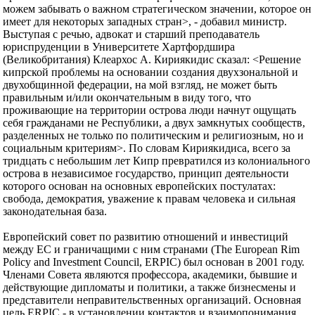
можем забывать о важном стратегическом значении, которое он
имеет для некоторых западных стран>, - добавил министр.
Выступая с речью, адвокат и старший преподаватель
юриспруденции в Университете Хартфордшира
(Великобритания) Клеархос А. Кириякидис сказал: <Решение
кипрской проблемы на основании создания двухзональной и
двухобщинной федерации, на мой взгляд, не может быть
правильным и/или окончательным в виду того, что
проживающие на территории острова люди начнут ощущать
себя гражданами не Республики, а двух замкнутых сообществ,
разделенных не только по политическим и религиозным, но и
социальным критериям>. По словам Кириякидиса, всего за
тридцать с небольшим лет Кипр превратился из колониального
острова в независимое государство, принцип деятельности
которого основан на основных европейских постулатах:
свобода, демократия, уважение к правам человека и сильная
законодательная база.
Европейский совет по развитию отношений и инвестиций
между ЕС и граничащими с ним странами (The European Rim
Policy and Investment Council, ERPIC) был основан в 2001 году.
Членами Совета являются профессора, академики, бывшие и
действующие дипломаты и политики, а также бизнесмены и
представители неправительственных организаций. Основная
цель ERPIC - в установлении контактов и взаимопонимания