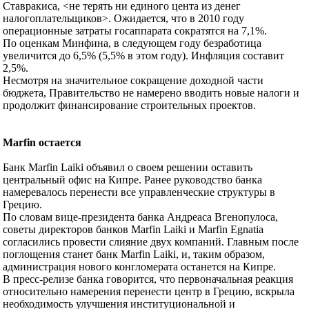
Ставракиса, <не терять ни единого цента из денег
налогоплательщиков>. Ожидается, что в 2010 году
операционные затраты госаппарата сократятся на 7,1%.
По оценкам Минфина, в следующем году безработица
увеличится до 6,5% (5,5% в этом году). Инфляция составит
2,5%.
Несмотря на значительное сокращение доходной части
бюджета, Правительство не намерено вводить новые налоги и
продолжит финансирование строительных проектов.
Marfin остается
Банк Marfin Laiki объявил о своем решении оставить
центральный офис на Кипре. Ранее руководство банка
намеревалось перенести все управленческие структуры в
Грецию.
По словам вице-президента банка Андреаса Вгенопулоса,
советы директоров банков Marfin Laiki и Marfin Egnatia
согласились провести слияние двух компаний. Главным после
поглощения станет банк Marfin Laiki, и, таким образом,
администрация нового конгломерата останется на Кипре.
В пресс-релизе банка говорится, что первоначальная реакция
относительно намерения перенести центр в Грецию, вскрыла
необходимость улучшения институциональной и