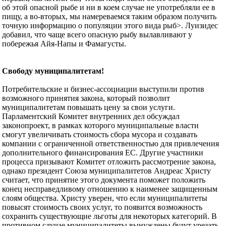
об этой опасной рыбе и ни в коем случае не употребляли ее в
пищу, а во-вторых, мы намереваемся таким образом получить
точную информацию о популяции этого вида рыб>. Луизидес
добавил, что чаще всего опасную рыбу вылавливают у
побережья Айя-Напы и Фамагусты.
Свободу муниципалитетам!
Потребительские и бизнес-ассоциации выступили против
возможного принятия закона, который позволит
муниципалитетам повышать цену за свои услуги.
Парламентский Комитет внутренних дел обсуждал
законопроект, в рамках которого муниципальные власти
смогут увеличивать стоимость сбора мусора и создавать
компании с ограниченной ответственностью для привлечения
дополнительного финансирования ЕС. Другие участники
процесса призывают Комитет отложить рассмотрение закона,
однако президент Союза муниципалитетов Андреас Христу
считает, что принятие этого документа поможет положить
конец несправедливому отношению к наименее защищенным
слоям общества. Христу уверен, что если муниципалитеты
повысят стоимость своих услуг, то появится возможность
сохранить существующие льготы для некоторых категорий. В
противном случае муниципалитеты вынуждены будут урезать