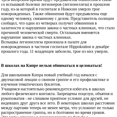
со вспышкой болезни легионеров (легионеллеза) в прошлом
году, из-за которой в госпитале в Никосии умерло трое
новорожденных. Также обвинения будут предъявлены еще
одному человеку, связанному с делом. Представитель полиции
сообщил, что один из четверых получит обвинения в
халатности и нарушении закона о частных клиниках, что стало
причиной человеческой смерти. Остальным вменяется
нарушение закона о частных клиниках.
Вспышка легионеллеза произошла в палате для
новорожденных в частном госпитале Hippokration в декабре
прошлого года. 11 младенцев заболели, трое из них умерли.
В школах на Кипре нельзя обниматься и целоваться!
Для школьников Кипра новый учебный год начался с
двухчасовой лекции о свином гриппе и его профилактике и
изучения тематических буклетов.
Учащимся настоятельно рекомендуется избегать в школах
любого физического контакта. Запрещены поцелуи, объятия и
рукопожатия - не слишком приятное условие для друзей, не
видевших друг друга все лето. В некоторых школах расстояние
между партами теперь не менее метра, что усложнит не только
распространение гриппа, но и болтовню во время уроков.