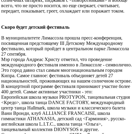
солнечных батареях, пиджаков с <поворотниками> и вообще
всего, что не просто носится, но еще сверкает, считывает,
передает, показывает, греет, охлаждает или поражает током.
Скоро будет детский фестиваль
В муниципалитете Лимассола прошла пресс-конференция,
посвященная предстоящему III Детскому Международному
фестивалю, который пройдет в центральном парке Лимассола
27 сентября.
Мэр города Андреас Христу отметил, что проведение
международного фестиваля именно в Лимассоле - символично.
Это город давно стал самым многонациональным городом
Кипра. Самое главное: фестиваль объединяет детей 27
национальностей, проживающих на нашем солнечном острове.
В концертной программе фестиваля принимают участие более
400 детей. Самые активные участники - это:
Европейская школа музыки PROTYPON, танцевальная студия
<Кредо>, школа танца DANCE FACTORY, международный
центр танца Hallmark, школа музыки и классического балета
Вани Вронди, клуб ALLIANCE FRANCAISE, школа
гимнастики ATHANASIA, детский сад <Гармония>, русско-
английская школа L.I.T.C., школа танца <Ольга>,
танцевальный коллектив DIONYSOS и другие.