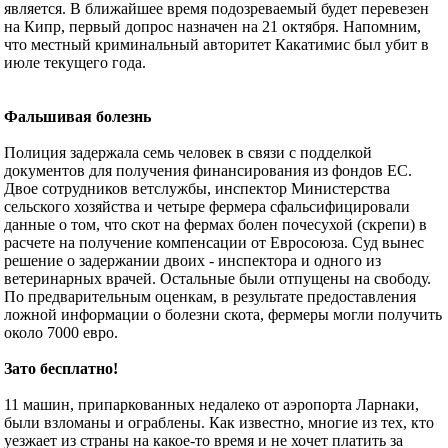
является. В ближайшее время подозреваемый будет перевезен
на Кипр, первый допрос назначен на 21 октября. Напомним,
что местный криминальный авторитет Какатимис был убит в
июле текущего года.
Фальшивая болезнь
Полиция задержала семь человек в связи с подделкой
документов для получения финансирования из фондов ЕС.
Двое сотрудников ветслужбы, инспектор Министерства
сельского хозяйства и четыре фермера сфальсифицировали
данные о том, что скот на фермах болен почесухой (скрепи) в
расчете на получение компенсации от Евросоюза. Суд вынес
решение о задержании двоих - инспектора и одного из
ветеринарных врачей. Остальные были отпущены на свободу.
По предварительным оценкам, в результате предоставления
ложной информации о болезни скота, фермеры могли получить
около 7000 евро.
Зато бесплатно!
11 машин, припаркованных недалеко от аэропорта Ларнаки,
были взломаны и ограблены. Как известно, многие из тех, кто
уезжает из страны на какое-то время и не хочет платить за