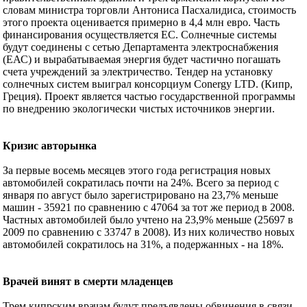
словам министра торговли Антониса Пасхалидиса, стоимость
этого проекта оценивается примерно в 4,4 млн евро. Часть
финансирования осуществляется ЕС. Солнечные системы
будут соединены с сетью Департамента электроснабжения
(ЕАС) и вырабатываемая энергия будет частично погашать
счета учреждений за электричество. Тендер на установку
солнечных систем выиграл консорциум Conergy LTD. (Кипр,
Греция). Проект является частью государственной программы
по внедрению экологически чистых источников энергии.
Кризис авторынка
За первые восемь месяцев этого года регистрация новых
автомобилей сократилась почти на 24%. Всего за период с
января по август было зарегистрировано на 23,7% меньше
машин - 35921 по сравнению с 47064 за тот же период в 2008.
Частных автомобилей было учтено на 23,9% меньше (25697 в
2009 по сравнению с 33747 в 2008). Из них количество новых
автомобилей сократилось на 31%, а подержанных - на 18%.
Врачей винят в смерти младенцев
Трем кипрским врачам будут предъявлены обвинения в связи