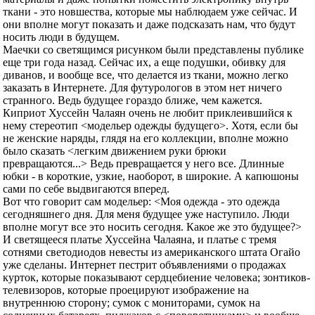
ткани - это новшества, которые мы наблюдаем уже сейчас. И
они вполне могут показать и даже подсказать нам, что будут
носить люди в будущем.
Маечки со светящимся рисунком были представлены публике
еще три года назад. Сейчас их, а еще подушки, обивку для
диванов, и вообще все, что делается из ткани, можно легко
заказать в Интернете. Для футурологов в этом нет ничего
странного. Ведь будущее гораздо ближе, чем кажется.
Киприот Хуссейн Чалаян очень не любит приклеившийся к
нему стереотип <модельер одежды будущего>. Хотя, если бы
не женские наряды, глядя на его коллекции, вполне можно
было сказать <легким движением руки брюки
превращаются...> Ведь превращается у него все. Длинные
юбки - в короткие, узкие, наоборот, в широкие. А капюшоны
сами по себе выдвигаются вперед.
Вот что говорит сам модельер: <Моя одежда - это одежда
сегодняшнего дня. Для меня будущее уже наступило. Люди
вполне могут все это носить сегодня. Какое же это будущее?>
И светящееся платье Хуссейна Чалаяна, и платье с тремя
сотнями светодиодов невесты из американского штата Огайо
уже сделаны. Интернет пестрит объявлениями о продажах
курток, которые показывают сердцебиение человека; зонтиков-
телевизоров, которые проецируют изображение на
внутреннюю сторону; сумок с мониторами, сумок на