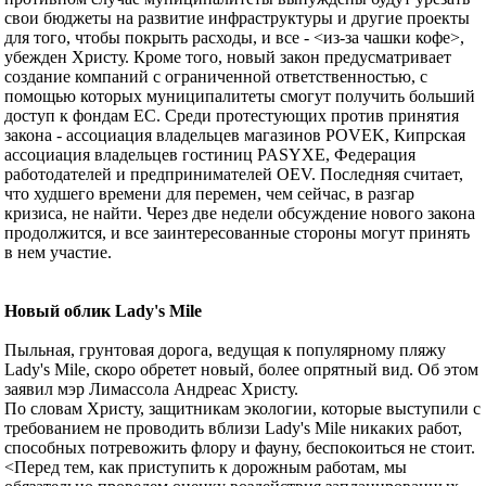
свои бюджеты на развитие инфраструктуры и другие проекты
для того, чтобы покрыть расходы, и все - <из-за чашки кофе>,
убежден Христу. Кроме того, новый закон предусматривает
создание компаний с ограниченной ответственностью, с
помощью которых муниципалитеты смогут получить больший
доступ к фондам ЕС. Среди протестующих против принятия
закона - ассоциация владельцев магазинов POVEK, Кипрская
ассоциация владельцев гостиниц PASYXE, Федерация
работодателей и предпринимателей OEV. Последняя считает,
что худшего времени для перемен, чем сейчас, в разгар
кризиса, не найти. Через две недели обсуждение нового закона
продолжится, и все заинтересованные стороны могут принять
в нем участие.
Новый облик Lady's Mile
Пыльная, грунтовая дорога, ведущая к популярному пляжу
Lady's Mile, скоро обретет новый, более опрятный вид. Об этом
заявил мэр Лимассола Андреас Христу.
По словам Христу, защитникам экологии, которые выступили с
требованием не проводить вблизи Lady's Mile никаких работ,
способных потревожить флору и фауну, беспокоиться не стоит.
<Перед тем, как приступить к дорожным работам, мы