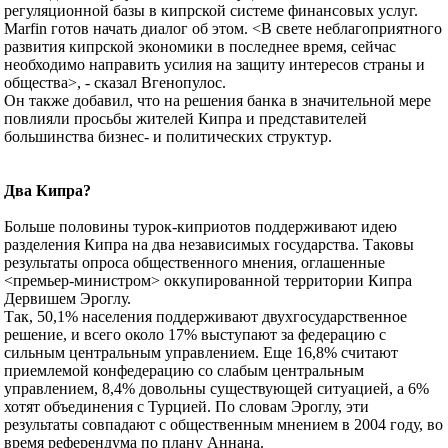
регуляционной базы в кипрской системе финансовых услуг.
Marfin готов начать диалог об этом. <В свете неблагоприятного
развития кипрской экономики в последнее время, сейчас
необходимо направить усилия на защиту интересов страны и
общества>, - сказал Вгенопулос.
Он также добавил, что на решения банка в значительной мере
повлияли просьбы жителей Кипра и представителей
большинства бизнес- и политических структур.
Два Кипра?
Больше половины турок-киприотов поддерживают идею
разделения Кипра на два независимых государства. Таковы
результаты опроса общественного мнения, оглашенные
<премьер-министром> оккупированной территории Кипра
Дервишем Эроглу.
Так, 50,1% населения поддерживают двухгосударственное
решение, и всего около 17% выступают за федерацию с
сильным центральным управлением. Еще 16,8% считают
приемлемой конфедерацию со слабым центральным
управлением, 8,4% довольны существующей ситуацией, а 6%
хотят объединения с Турцией. По словам Эроглу, эти
результаты совпадают с общественным мнением в 2004 году, во
время референдума по плану Аннана.