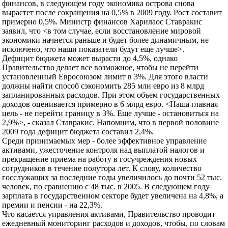
финансов, в следующем году экономика острова снова
вырастет после сокращения на 0,5% в 2009 году. Рост составит
примерно 0,5%. Министр финансов Харилаос Ставракис
заявил, что <в том случае, если восстановление мировой
экономики начнется раньше и будет более динамичным, не
исключено, что наши показатели будут еще лучше>.
Дефицит бюджета может вырасти до 4,5%, однако
Правительство делает все возможное, чтобы не перейти
установленный Евросоюзом лимит в 3%. Для этого власти
должны найти способ сэкономить 285 млн евро из 8 млрд
запланированных расходов. При этом объем государственных
доходов оценивается примерно в 6 млрд евро. <Наша главная
цель - не перейти границу в 3%. Еще лучше - остановиться на
2,9%>, - сказал Ставракис. Напомним, что в первой половине
2009 года дефицит бюджета составил 2,4%.
Среди принимаемых мер - более эффективное управление
активами, ужесточение контроля над выплатой налогов и
прекращение приема на работу в госучреждения новых
сотрудников в течение полутора лет. К слову, количество
госслужащих за последние годы увеличилось до почти 52 тыс.
человек, по сравнению с 48 тыс. в 2005. В следующем году
зарплата в государственном секторе будет увеличена на 4,8%, а
премии и пенсии - на 22,3%.
Что касается управления активами, Правительство проводит
ежедневный мониторинг расходов и доходов, чтобы, по словам