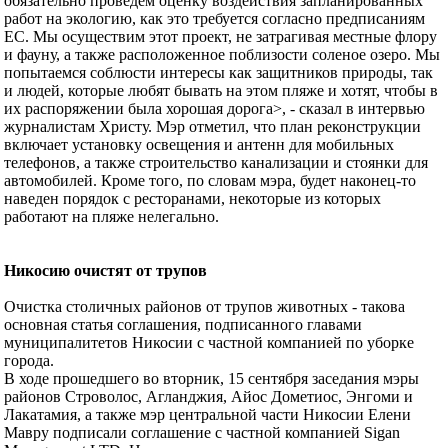
обязательно проведем оценку воздействия запланированных
работ на экологию, как это требуется согласно предписаниям
ЕС. Мы осуществим этот проект, не затрагивая местные флору
и фауну, а также расположенное поблизости соленое озеро. Мы
попытаемся соблюсти интересы как защитников природы, так
и людей, которые любят бывать на этом пляже и хотят, чтобы в
их распоряжении была хорошая дорога>, - сказал в интервью
журналистам Христу. Мэр отметил, что план реконструкции
включает установку освещения и антенн для мобильных
телефонов, а также строительство канализации и стоянки для
автомобилей. Кроме того, по словам мэра, будет наконец-то
наведен порядок с ресторанами, некоторые из которых
работают на пляже нелегально.
Никосию очистят от трупов
Очистка столичных районов от трупов животных - такова
основная статья соглашения, подписанного главами
муниципалитетов Никосии с частной компанией по уборке
города.
В ходе прошедшего во вторник, 15 сентября заседания мэры
районов Строволос, Агланджия, Айос Дометиос, Энгоми и
Лакатамия, а также мэр центральной части Никосии Елени
Мавру подписали соглашение с частной компанией Sigan