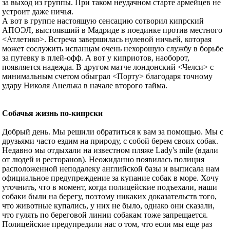
за выход из группы. При таком неудачном старте армейцев не
устроит даже ничья.
А вот в группе
настоящую сенсацию сотворил кипрский
АПОЭЛ, выстоявший в Мадриде в поединке против местного
<Атлетико>. Встреча завершилась нулевой ничьей, которая
может сослужить испанцам очень нехорошую службу в борьбе
за путевку в плей-офф. А вот у киприотов, наоборот,
появляется надежда. В другом матче лондонский <Челси> с
минимальным счетом обыграл <Порту> благодаря точному
удару Николя Анелька в начале второго тайма.
Собачья жизнь по-кипрски
Добрый день. Мы решили обратиться к вам за помощью. Мы с
друзьями часто ездим на природу, с собой берем своих собак.
Недавно мы отдыхали на известном пляже Lady's mile (вдали
от людей и ресторанов). Неожиданно появилась полиция
расположенной неподалеку английской базы и выписала нам
официальное предупреждение за купание собак в море. Хочу
уточнить, что в момент, когда полицейские подъехали, наши
собаки были на берегу, поэтому никаких доказательств того,
что животные купались, у них не было, однако они сказали,
что гулять по береговой линии собакам тоже запрещается.
Полицейские предупредили нас о том, что если мы еще раз