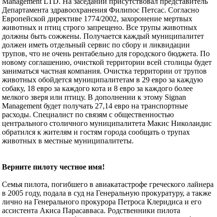
Management LTD. На заседании присутствовал представитель
Департамента здравоохранения Филипос Петсас. Согласно
Европейской директиве 1774/2002, захоронение мертвых
животных и птиц строго запрещено. Все трупы животных
должны быть сожжены. Получается каждый муниципалитет
должен иметь отдельный сервис по сбору и ликвидации
трупов, что не очень рентабельно для городского бюджета. По
новому соглашению, очисткой территории всей столицы будет
заниматься частная компания. Очистка территории от трупов
животных обойдется муниципалитетам в 29 евро за каждую
собаку, 18 евро за каждого кота и 8 евро за каждого более
мелкого зверя или птицу. В дополнении к этому Signan
Management будет получать 27,14 евро на транспортные
расходы. Специалист по связям с общественностью
центрального столичного муниципалитета Макис Николаидис
обратился к жителям и гостям города сообщать о трупах
животных в местные муниципалитеты.
Верните пилоту честное имя!
Семья пилота, погибшего в авиакатастрофе греческого лайнера
в 2005 году, подала в суд на Генеральную прокуратуру, а также
лично на Генерального прокурора Петроса Клеридиса и его
ассистента Акиса Парасавваса. Родственники пилота