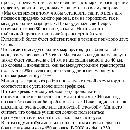
проезда, предусматривает обновление автопарка и расширение
существующих и ввод новых маршрутов по всему острову.
<Мы склоняемся к тому, чтобы установить единую цену для
поездок в пределах одного района, как на городских, так и
междугородних маршрутах. Цена будет меньше 1 евро,
возможно, около 80 центов>, - сказал Николаидис на
публичной презентации новой транспортной схемы.
Купленный билет будет действителен в течение примерно двух
часов.
Что касается междугородних маршрутов, цена билета в оба
конца составит около 3,5 евро. Максимальная длина маршрута
также будет увеличена с 14 км в настоящий момент до 40 км.
По словам Николаидиса, сейчас междугородним транспортом
пользуется 2% населения, но после удлинения маршрутов
пассажирами станут 10%.
Министр заверил, что работы по запуску новой схемы идут в
соответствии с установленным графиком.
В то же время, в этом учебном году продолжится
обслуживание школ бесплатными автобусами. <Новый год
начался без каких-либо проблем, - сказал Николаидис, - и наши
школьники очень довольны автобусной службой>. Министр
считает, что больше учащихся должно пользоваться
преимуществами бесплатных школьных автобусов.
В этом году автобусами стали пользоваться почти в два раза
больше школьников - 450 человек. В 2008 их было 250.