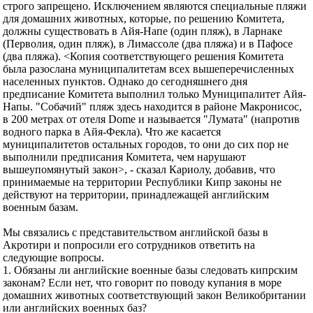
строго запрещено. Исключением являются специальные пляжи
для домашних животных, которые, по решению Комитета,
должны существовать в Айя-Напе (один пляж), в Ларнаке
(Перволия, один пляж), в Лимассоле (два пляжа) и в Пафосе
(два пляжа). <Копия соответствующего решения Комитета
была разослана муниципалитетам всех вышеперечисленных
населенных пунктов. Однако до сегодняшнего дня
предписание Комитета выполнил только Муниципалитет Айя-
Напы. "Собачий" пляж здесь находится в районе Макронисос,
в 200 метрах от отеля Dome и называется "Лумата" (напротив
водного парка в Айя-Фекла). Что же касается
муниципалитетов остальных городов, то они до сих пор не
выполнили предписания Комитета, чем нарушают
вышеупомянутый закон>, - сказал Кариолу, добавив, что
принимаемые на территории Республики Кипр законы не
действуют на территории, принадлежащей английским
военным базам.
Мы связались с представительством английской базы в
Акротири и попросили его сотрудников ответить на
следующие вопросы.
1. Обязаны ли английские военные базы следовать кипрским
законам? Если нет, что говорит по поводу купания в море
домашних животных соответствующий закон Великобритании
или английских военных баз?