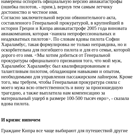
намерены оспорить официальную версию авиакатастрофы
(ошибка пилотов, - прим.), вернув тем самым летчику
достоинство и честное имя.
Согласно заключительной версии обвинительного акта,
составленного Генеральной прокуратурой, в крупнейшей в
истории Греции и Кипра авиакатастрофе 2005 года виновата
авиакомпания, которая <наняла непрофессиональных и
неадекватных пилотов>. По словам вдовы пилота Софии
Хараламбус, такая формулировка не только неправдива, но и
оскорбительна для погибшего пилота и для его семьи, которой
дорого его имя. <Мы хотим добиться от Генеральной
прокуратуры официального признания того, что мой муж,
Хараламбос Хараламбус был квалифицированным и
талантливым пилотом, обладающим навыками и опытом,
необходимыми для управления пассажирским лайнером. Кроме
того, мы требуем, чтобы Генеральная прокуратура сняла с
моего мужа всю ответственность и вину за произошедшую
трагедию, а также выплатила нам компенсацию за
материальный ущерб в размере 100-500 тысяч евро>, - сказала
вдова пилота.
И кризис нипочем
Граждане Кипра все чаще выбирают для путешествий другие