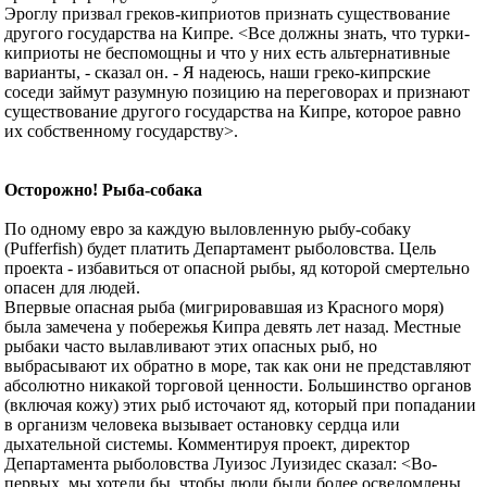
Эроглу призвал греков-киприотов признать существование
другого государства на Кипре. <Все должны знать, что турки-
киприоты не беспомощны и что у них есть альтернативные
варианты, - сказал он. - Я надеюсь, наши греко-кипрские
соседи займут разумную позицию на переговорах и признают
существование другого государства на Кипре, которое равно
их собственному государству>.
Осторожно! Рыба-собака
По одному евро за каждую выловленную рыбу-собаку
(Pufferfish) будет платить Департамент рыболовства. Цель
проекта - избавиться от опасной рыбы, яд которой смертельно
опасен для людей.
Впервые опасная рыба (мигрировавшая из Красного моря)
была замечена у побережья Кипра девять лет назад. Местные
рыбаки часто вылавливают этих опасных рыб, но
выбрасывают их обратно в море, так как они не представляют
абсолютно никакой торговой ценности. Большинство органов
(включая кожу) этих рыб источают яд, который при попадании
в организм человека вызывает остановку сердца или
дыхательной системы. Комментируя проект, директор
Департамента рыболовства Луизос Луизидес сказал: <Во-
первых, мы хотели бы, чтобы люди были более осведомлены