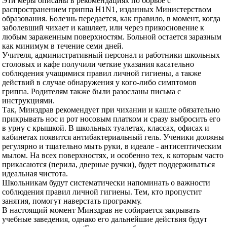
Эти меры описаны в рекомендациях по борьбе с
распространением гриппа H1N1, изданных Министерством
образования. Болезнь передается, как правило, в момент, когда
заболевший чихает и кашляет, или через прикосновение к
любым зараженным поверхностям. Больной остается заразным
как минимум в течение семи дней.
Учителя, административный персонал и работники школьных
столовых и кафе получили четкие указания касательно
соблюдения учащимися правил личной гигиены, а также
действий в случае обнаружения у кого-либо симптомов
гриппа. Родителям также были разосланы письма с
инструкциями.
Так, Минздрав рекомендует при чихании и кашле обязательно
прикрывать нос и рот носовым платком и сразу выбросить его
в урну с крышкой. В школьных туалетах, классах, офисах и
кабинетах появится антибактериальный гель. Ученики должны
регулярно и тщательно мыть руки, в идеале - антисептическим
мылом. На всех поверхностях, и особенно тех, к которым часто
прикасаются (перила, дверные ручки), будет поддерживаться
идеальная чистота.
Школьникам будут систематически напоминать о важности
соблюдения правил личной гигиены. Тем, кто пропустит
занятия, помогут наверстать программу.
В настоящий момент Минздрав не собирается закрывать
учебные заведения, однако его дальнейшие действия будут