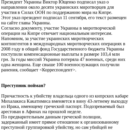
Президент Украины Виктор Ющенко подписал указ о
направлении около десяти украинских миротворцев для
участия в Силах ООН по поддержанию мира на Кипре.
Этот указ президент подписал 11 сентября, его текст размещен
на сайте главы Украины.
Согласно документу, участие Украины в миротворческой
операции на Кипре отвечает национальным интересам.
Напомним, за участие украинских миротворческих
контингентов в международных миротворческих операциях в
2008 году в общий фонд Государственного бюджета Украины
поступили компенсационные выплаты в размере 103,4 млн
грн. За годы миссий Украина потеряла 47 военных, среди них
одна женщина. Еще свыше 100 военнослужащих получили
ранения, сообщает <Корреспондент>.
Преступник пойман?
Причастность к убийству владельца одного из кипрских кабаре
Михалакиса Какатимиса вменяется в вину 43-летнему выходцу
из Ирака, имеющему греческий паспорт. Подозреваемый был
арестован в Афинах на прошлой неделе.
По предварительным данным греческой полиции,
задержанный имеет прямое отношение к организованному
преступной группировкой убийству, но сам убийцей не