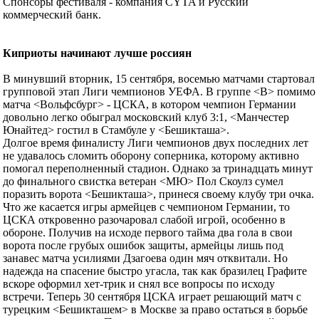
Спонсоры фестиваля - компания CYTA и Русский
коммерческий банк.
Киприоты начинают лучше россиян
В минувший вторник, 15 сентября, восемью матчами стартовал
групповой этап Лиги чемпионов УЕФА. В группе <В> помимо
матча <Вольфсбург> - ЦСКА, в котором чемпион Германии
довольно легко обыграл московский клуб 3:1, <Манчестер
Юнайтед> гостил в Стамбуле у <Бешикташа>.
Долгое время финалисту Лиги чемпионов двух последних лет
не удавалось сломить оборону соперника, которому активно
помогал переполненный стадион. Однако за тринадцать минут
до финального свистка ветеран <МЮ> Пол Скоулз сумел
поразить ворота <Бешикташа>, принеся своему клубу три очка.
Что же касается игры армейцев с чемпионом Германии, то
ЦСКА откровенно разочаровал слабой игрой, особенно в
обороне. Получив на исходе первого тайма два гола в свои
ворота после грубых ошибок защиты, армейцы лишь под
занавес матча усилиями Дзагоева один мяч отквитали. Но
надежда на спасение быстро угасла, так как бразилец Графите
вскоре оформил хет-трик и снял все вопросы по исходу
встречи. Теперь 30 сентября ЦСКА играет решающий матч с
турецким <Бешикташем> в Москве за право остаться в борьбе