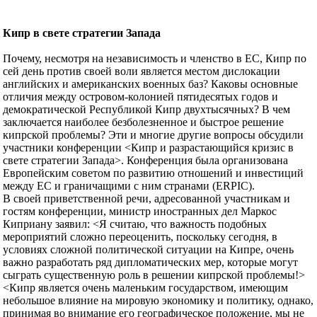
Кипр в свете стратегии Запада
Почему, несмотря на независимость и членство в ЕС, Кипр по
сей день против своей воли является местом дислокации
английских и американских военных баз? Каковы основные
отличия между островом-колонией пятидесятых годов и
демократической Республикой Кипр двухтысячных? В чем
заключается наиболее безболезненное и быстрое решение
кипрской проблемы? Эти и многие другие вопросы обсудили
участники конференции <Кипр и разрастающийся кризис в
свете стратегии Запада>. Конференция была организована
Европейским советом по развитию отношений и инвестиций
между ЕС и граничащими с ним странами (ERPIC).
В своей приветственной речи, адресованной участникам и
гостям конференции, министр иностранных дел Маркос
Киприану заявил: <Я считаю, что важность подобных
мероприятий сложно переоценить, поскольку сегодня, в
условиях сложной политической ситуации на Кипре, очень
важно разработать ряд дипломатических мер, которые могут
сыграть существенную роль в решении кипрской проблемы!>
<Кипр является очень маленьким государством, имеющим
небольшое влияние на мировую экономику и политику, однако,
принимая во внимание его географическое положение, мы не