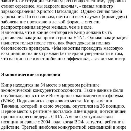
зависеть от ситуации. <Если угроза общественному здоровью
станет серьезнее, мы закроем школы>, - сказал министр
здравоохранения Христос Патсалидис. Однако сейчас такой
угрозы нет. По его словам, почти во всех случаях (кроме двух)
заболевание протекало в легкой форме, а степень
распространения вируса меньше, чем в июле.
Напомним, что в конце сентября на Кипр должна быть
доставлена вакцина против гриппа H1N1. Однако вакцинация
начнется только после того, как будет доказана полная
безопасность препарата. <Мы не хотим проводить массовую
вакцинацию наших граждан без твердой уверенности в том,
что вакцина не имеет побочных эффектов>, - заявил министр.
Экономические откровения
Кипр находится на 34 месте в мировом рейтинге
экономической конкурентоспособности. Такие данные были
опубликованы в отчете Всемирного экономического форума
(ВЭФ). Поднявшись с сорокового места, Кипр заменил
Таиланд, который, в свою очередь, опустился на 36 позицию.
Первое место в рейтинге досталось Швейцарии, потеснившей
прошлогоднего лидера - США. Америка уступила свои
позиции впервые с 2004 года, когда ВЭФ запустил рейтинг в
действие. Третьей наиболее конкурентной экономикой в мире