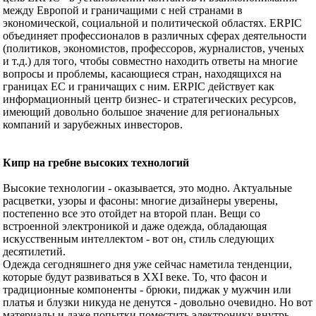
между Европой и граничащими с ней странами в
экономической, социальной и политической областях. ERPIC
объединяет профессионалов в различных сферах деятельности
(политиков, экономистов, профессоров, журналистов, ученых
и т.д.) для того, чтобы совместно находить ответы на многие
вопросы и проблемы, касающиеся стран, находящихся на
границах ЕС и граничащих с ним. ЕRPIC действует как
информационный центр бизнес- и стратегических ресурсов,
имеющий довольно большое значение для региональных
компаний и зарубежных инвесторов.
Кипр на гребне высоких технологий
Высокие технологии - оказывается, это модно. Актуальные
расцветки, узоры и фасоны: многие дизайнеры уверены,
постепенно все это отойдет на второй план. Вещи со
встроенной электроникой и даже одежда, обладающая
искусственным интеллектом - вот он, стиль следующих
десятилетий.
Одежда сегодняшнего дня уже сейчас наметила тенденции,
которые будут развиваться в XXI веке. То, что фасон и
традиционные компоненты - брюки, пиджак у мужчин или
платья и блузки никуда не денутся - довольно очевидно. Но вот
материалы и даже попытки поместить электронику внутрь