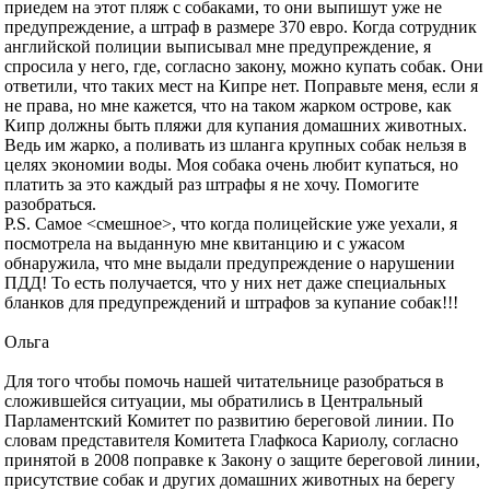
приедем на этот пляж с собаками, то они выпишут уже не
предупреждение, а штраф в размере 370 евро. Когда сотрудник
английской полиции выписывал мне предупреждение, я
спросила у него, где, согласно закону, можно купать собак. Они
ответили, что таких мест на Кипре нет. Поправьте меня, если я
не права, но мне кажется, что на таком жарком острове, как
Кипр должны быть пляжи для купания домашних животных.
Ведь им жарко, а поливать из шланга крупных собак нельзя в
целях экономии воды. Моя собака очень любит купаться, но
платить за это каждый раз штрафы я не хочу. Помогите
разобраться.
P.S. Самое <смешное>, что когда полицейские уже уехали, я
посмотрела на выданную мне квитанцию и с ужасом
обнаружила, что мне выдали предупреждение о нарушении
ПДД! То есть получается, что у них нет даже специальных
бланков для предупреждений и штрафов за купание собак!!!
Ольга
Для того чтобы помочь нашей читательнице разобраться в
сложившейся ситуации, мы обратились в Центральный
Парламентский Комитет по развитию береговой линии. По
словам представителя Комитета Глафкоса Кариолу, согласно
принятой в 2008 поправке к Закону о защите береговой линии,
присутствие собак и других домашних животных на берегу