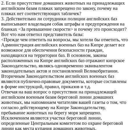
2. Если присутствие домашних животных на принадлежащих
английским базам пляжах запрещено по закону, почему на
пляжах нет соответствующих табличек?
3. Действительно ли сотрудники полиции английских баз
выписывают владельцам собак штрафы и предупреждения на
бланках <За превышение скорости> и почему это происходит?
Вот что нам ответил представитель базы:
<Прежде чем ответить на вопросы, мы хотели бы отметить, что
Администрация английских военных баз на Кипре делает все
возможное для обеспечения безопасности граждан,
находящихся на территории баз. В основном, законы
расположенных на Кипре английских баз отражают кипрское
Законодательство, являясь одновременно эквивалентом
законодательных актов и постановлений Великобритании.
Вторичным Законодательством английских военных баз
являются публично-правовые документы, которые составлены
в форме инструкций, правил, приказов и т.д.
Отвечая на ваш вопрос о присутствии на принадлежащей
английским военным базам береговой линии домашних
животных, мы напоминаем читателям вашей газеты о том, что
согласно действующему на Кипре Законодательству,
пребывание животных на берегу моря запрещено.
Исключением являются участки береговой линии,
определенные Центральным комитетом по охране береговой
линии как места купания домашних животных.