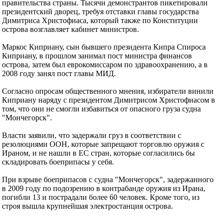
правительства страны. Тысячи демонстрантов пикетировали
президентский дворец, требуя отставки главы государства
Димитриса Христофиаса, который также по Конституции
острова возглавляет кабинет министров.
Маркос Киприану, сын бывшего президента Кипра Спироса
Киприану, в прошлом занимал пост министра финансов
острова, затем был еврокомиссаром по здравоохранению, а в
2008 году занял пост главы МИД.
Согласно опросам общественного мнения, избиратели винили
Киприану наряду с президентом Димитрисом Христофиасом в
том, что они не смогли избавиться от опасного груза судна
"Мончегорск".
Власти заявили, что задержали груз в соответствии с
резолюциями ООН, которые запрещают торговлю оружия с
Ираном, и не нашли в ЕС стран, которые согласились бы
складировать боеприпасы у себя.
При взрыве боеприпасов с судна "Мончегорск", задержанного
в 2009 году по подозрению в контрабанде оружия из Ирана,
погибли 13 и пострадали более 60 человек. Кроме того, из
строя вышла крупнейшая электростанция острова.