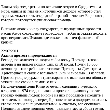
Таким образом, третий по величине остров в Средиземном
море, одним из главных источников доходов которого стал
туризм, может стать очередной страной – членом Евросоюза,
которой потребуется финансовая помощь.
В начале июля к числу государств, вынужденных провести
масштабное сокращение госрасходов, чтобы избежать дефолта,
присоединилась Италия, где также возможен финансовый
кризис.
22/07/2011
Акции протеста продолжаются
Рекордное количество людей собралось у Президентского
дворца и на прилегающих улицах 18 июля. Почти 13 000
демонстрантов требовали отставки Президента Димитриса
Христофиаса в связи с взрывом в Зиги и гибелью 13 человек.
Протестующие держали транспаранты с именами погибших и
зажженные свечи в память о них.
На следующий день Кипр отмечал годовщину турецкого
вторжения 1974 года, и в акции протеста приняло участие
гораздо меньше людей: многие из них побоялись выходить в
этот день на площадь перед Президентским дворцом, опасаясь
столкновений с националистами. К счастью, все обошлось.
Полиция заранее приняла меры, разделив места сбора групп,