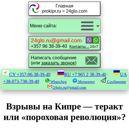
Главная
prokipr.ru = 24glo.com
24glo.ru@gmail.com
+357 96 38-39-40
Контакты...
Написать сообщение
(или
заказать звонок)
CY
+357-96-38-39-40
RU
+7 965 2 38-39-40
UA
+38-073-738-39-40
WhatsApp
Messenger
Сообщение
24glo.ru@gmail.com
Взрывы на Кипре — теракт
или «пороховая революция»?