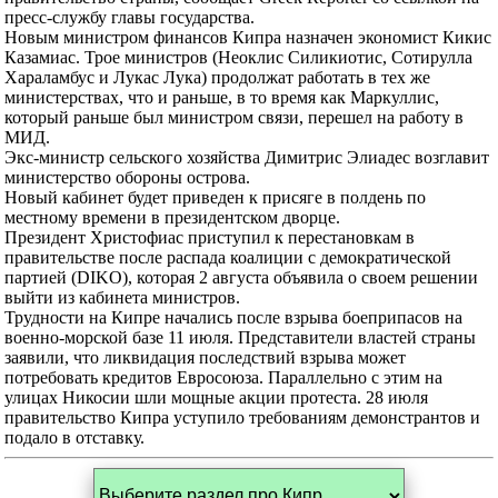
пресс-службу главы государства.
Новым министром финансов Кипра назначен экономист Кикис
Казамиас. Трое министров (Неоклис Силикиотис, Сотирулла
Хараламбус и Лукас Лука) продолжат работать в тех же
министерствах, что и раньше, в то время как Маркуллис,
который раньше был министром связи, перешел на работу в
МИД.
Экс-министр сельского хозяйства Димитрис Элиадес возглавит
министерство обороны острова.
Новый кабинет будет приведен к присяге в полдень по
местному времени в президентском дворце.
Президент Христофиас приступил к перестановкам в
правительстве после распада коалиции с демократической
партией (DIKO), которая 2 августа объявила о своем решении
выйти из кабинета министров.
Трудности на Кипре начались после взрыва боеприпасов на
военно-морской базе 11 июля. Представители властей страны
заявили, что ликвидация последствий взрыва может
потребовать кредитов Евросоюза. Параллельно с этим на
улицах Никосии шли мощные акции протеста. 28 июля
правительство Кипра уступило требованиям демонстрантов и
подало в отставку.