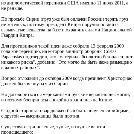
из дипломатической переписки США именно 11 июля 2011, а
не раньше.
По просьбе Сирии (груз уже был оплачен России) терять груз
не хотелось, поэтому президент Кипра поручил оставить
взрывчатые вещества на базе и охранять силами Национальной
Гвардии Кипра.
Для противников такой идеи даже собрали 13 февраля 2009
года конференцию, на которой министр обороны Costas
Papacostas подтвердил, что "материал абсолютно безопасен, нет
никакого риска", добавив: "Это могло бы быть даже размещено
в жилых районах".
Вопрос отложили до октября 2009 когда президент Христофиас
должен был вернуться из Сирии.
Но договориться с американцами русские вероятно не смогли,
и поэтому боеприпасы спокойно хранились на Кипре.
С одной стороны товар должен был быть получен сирийцами,
с другой — американцы были против.
Существуют три нелепые, тупые, и глупые версии
происшедшего: