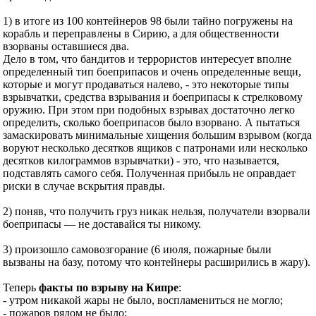
1) в итоге из 100 контейнеров 98 были тайно погружены на
корабль и переправлены в Сирию, а для общественности
взорваны оставшиеся два.
Дело в том, что бандитов и террористов интересует вполне
определенный тип боеприпасов и очень определенные вещи,
которые и могут продаваться налево, - это некоторые типы
взрывчатки, средства взрывания и боеприпасы к стрелковому
оружию. При этом при подобных взрывах достаточно легко
определить, сколько боеприпасов было взорвано. А пытаться
замаскировать минимальные хищения большим взрывом (когда
воруют несколько десятков ящиков с патронами или несколько
десятков килограммов взрывчатки) - это, что называется,
подставлять самого себя. Полученная прибыль не оправдает
риски в случае вскрытия правды.
2) поняв, что получить груз никак нельзя, получатели взорвали
боеприпасы — не доставайся ты никому.
3) произошло самовозгорание (6 июля, пожарные были
вызваны на базу, потому что контейнеры расширились в жару).
Теперь
факты по взрыву на Кипре
:
- утром никакой жары не было, воспламениться не могло;
- пожаров рядом не было;