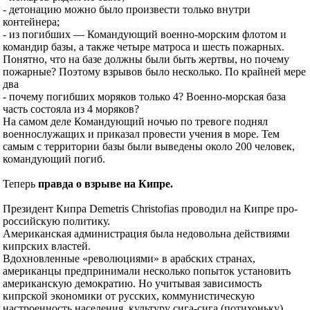
- детонацию можно было произвести только внутри
контейнера;
- из погибших — Командующий военно-морским флотом и
командир базы, а также четыре матроса и шесть пожарных.
Понятно, что на базе должны были быть жертвы, но почему
пожарные? Поэтому взрывов было несколько. По крайней мере
два
- почему погибших моряков только 4? Военно-морская база
часть состояла из 4 моряков?
На самом деле Командующий ночью по тревоге поднял
военнослужащих и приказал провести учения в море. Тем
самым с территории базы были выведены около 200 человек,
командующий погиб.
Теперь
правда о взрыве на Кипре.
Президент Кипра Demetris Christofias проводил на Кипре про-
российскую политику.
Американская администрация была недовольна действиями
кипрских властей.
Вдохновленные «революциями» в арабских странах,
американцы предпринимали несколько попыток установить
американскую демократию. Но учитывая зависимость
кипрской экономики от русских, коммунистическую
настроенность населения, культуру сига-сига (потихоньку)