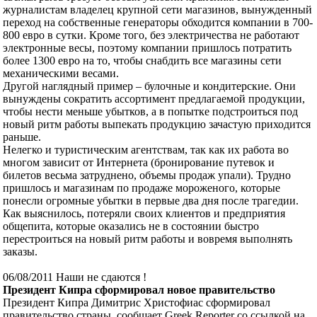
журналистам владелец крупной сети магазинов, вынужденный
переход на собственные генераторы обходится компании в 700-
800 евро в сутки. Кроме того, без электричества не работают
электронные весы, поэтому компании пришлось потратить
более 1300 евро на то, чтобы снабдить все магазины сети
механическими весами.
Другой наглядный пример – булочные и кондитерские. Они
вынуждены сократить ассортимент предлагаемой продукции,
чтобы нести меньше убытков, а в попытке подстроиться под
новый ритм работы выпекать продукцию зачастую приходится
раньше.
Нелегко и туристическим агентствам, так как их работа во
многом зависит от Интернета (бронирование путевок и
билетов весьма затруднено, объемы продаж упали). Трудно
пришлось и магазинам по продаже мороженого, которые
понесли огромные убытки в первые два дня после трагедии.
Как выяснилось, потеряли своих клиентов и предприятия
общепита, которые оказались не в состоянии быстро
перестроиться на новый ритм работы и вовремя выполнять
заказы.
06/08/2011 Наши не сдаются !
Президент Кипра сформировал новое правительство
Президент Кипра Димитрис Христофиас сформировал
правительство страны, сообщает Greek Reporter со ссылкой на