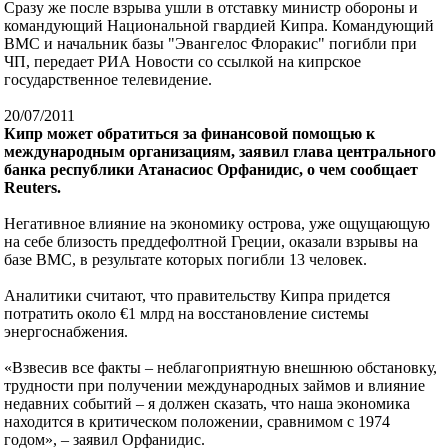
Сразу же после взрыва ушли в отставку министр обороны и
командующий Национальной гвардией Кипра. Командующий
ВМС и начальник базы "Эвангелос Флоракис" погибли при
ЧП, передает РИА Новости со ссылкой на кипрское
государственное телевидение.
20/07/2011
Кипр может обратиться за финансовой помощью к
международным организациям, заявил глава центрального
банка республики Атанасиос Орфанидис, о чем сообщает
Reuters.
Негативное влияние на экономику острова, уже ощущающую
на себе близость преддефолтной Греции, оказали взрывы на
базе ВМС, в результате которых погибли 13 человек.
Аналитики считают, что правительству Кипра придется
потратить около €1 млрд на восстановление системы
энергоснабжения.
«Взвесив все факты – неблагоприятную внешнюю обстановку,
трудности при получении международных займов и влияние
недавних событий – я должен сказать, что наша экономика
находится в критическом положении, сравнимом с 1974
годом», – заявил Орфанидис.