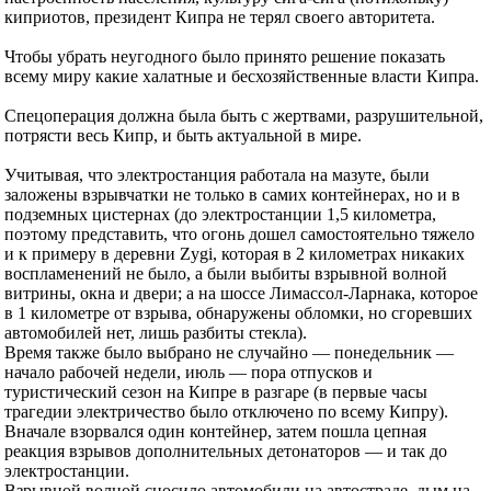
киприотов, президент Кипра не терял своего авторитета.
Чтобы убрать неугодного было принято решение показать
всему миру какие халатные и бесхозяйственные власти Кипра.
Спецоперация должна была быть с жертвами, разрушительной,
потрясти весь Кипр, и быть актуальной в мире.
Учитывая, что электростанция работала на мазуте, были
заложены взрывчатки не только в самих контейнерах, но и в
подземных цистернах (до электростанции 1,5 километра,
поэтому представить, что огонь дошел самостоятельно тяжело
и к примеру в деревни Zygi, которая в 2 километрах никаких
воспламенений не было, а были выбиты взрывной волной
витрины, окна и двери; а на шоссе Лимассол-Ларнака, которое
в 1 километре от взрыва, обнаружены обломки, но сгоревших
автомобилей нет, лишь разбиты стекла).
Время также было выбрано не случайно — понедельник —
начало рабочей недели, июль — пора отпусков и
туристический сезон на Кипре в разгаре (в первые часы
трагедии электричество было отключено по всему Кипру).
Вначале взорвался один контейнер, затем пошла цепная
реакция взрывов дополнительных детонаторов — и так до
электростанции.
Взрывной волной сносило автомобили на автостраде, дым на