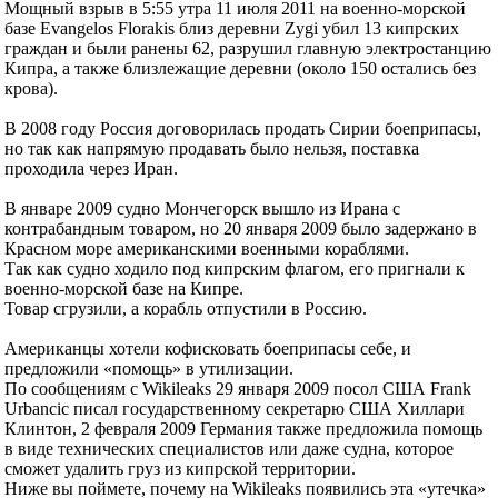
Мощный взрыв в 5:55 утра 11 июля 2011 на военно-морской
базе Evangelos Florakis близ деревни Zygi убил 13 кипрских
граждан и были ранены 62, разрушил главную электростанцию
Кипра, а также близлежащие деревни (около 150 остались без
крова).
В 2008 году Россия договорилась продать Сирии боеприпасы,
но так как напрямую продавать было нельзя, поставка
проходила через Иран.
В январе 2009 судно Мончегорск вышло из Ирана с
контрабандным товаром, но 20 января 2009 было задержано в
Красном море американскими военными кораблями.
Так как судно ходило под кипрским флагом, его пригнали к
военно-морской базе на Кипре.
Товар сгрузили, а корабль отпустили в Россию.
Американцы хотели кофисковать боеприпасы себе, и
предложили «помощь» в утилизации.
По сообщениям с Wikileaks 29 января 2009 посол США Frank
Urbancic писал государственному секретарю США Хиллари
Клинтон, 2 февраля 2009 Германия также предложила помощь
в виде технических специалистов или даже судна, которое
сможет удалить груз из кипрской территории.
Ниже вы поймете, почему на Wikileaks появились эта «утечка»