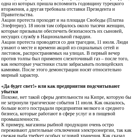
одна из которых пришла вспомнить годовщину турецкого
вторжения, а другая требовала отставки Президента и
Правительства.
Акции протеста проходят и на площади Свободы (Платиа
Элефтериу). 18 июля там собралось около тысячи женщин,
которые призывали обеспечить безопасность их сыновей,
несущих службу в Национальной гвардии.
Акции протеста проводятся со дня трагедии, 11 июля. Люди
узнают о месте и времени акций из социальных сетей и
листовок, распространяемых на улицах. В первый вечер
против толпы был применен слезоточивый газ – после того,
как некоторые участники стали забрасывать полицейских
камнями. После этого демонстрации носят относительно
мирный характер.
«Да будет свет!» или как предприятия подсчитывают
убытки
Похоже, нет такой сферы деятельности на Кипре, которую бы
не затронули трагические события 11 июля. Как оказалось,
больше всего пострадали предприятия мелкого и среднего
бизнеса, которые работают в сфере услуг и в пищевой
промышленности.
К примеру, магазины рыбной продукции очень остро
переживают длительные отключения электроэнергии, так как
свежая рыба требует особых условий хранения. Как сказал