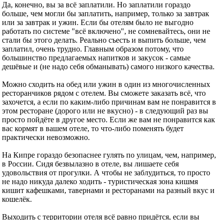
Да, конечно, вы за всё заплатили. Но заплатили гораздо
больше, чем могли бы заплатить, например, только за завтрак
или за завтрак и ужин. Если бы отелям было не выгодно
работать по системе "всё включено", не сомневайтесь, они не
стали бы этого делать. Реально съесть и выпить больше, чем
заплатил, очень трудно. Главным образом потому, что
большинство предлагаемых напитков и закусок - самые
дешёвые и (не надо себя обманывать) самого низкого качества.
Можно сходить на обед или ужин в один из многочисленных
ресторанчиков рядом с отелем. Вы сможете заказать всё, что
захочется, а если по каким-либо причинам вам не понравится в
этом ресторане (дорого или не вкусно) - в следующий раз вы
просто пойдёте в другое место. Если же вам не понравится как
вас кормят в вашем отеле, то что-либо поменять будет
практически невозможно.
На Кипре гораздо безопаснее гулять по улицам, чем, например,
в России. Сидя безвылазно в отеле, вы лишаете себя
удовольствия от прогулки. А чтобы не заблудиться, то просто
не надо никуда далеко ходить - туристическая зона кишмя
кишит кафешками, тавернами и ресторанами на разный вкус и
кошелёк.
Выходить с территории отеля всё равно придётся, если вы