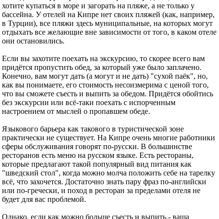
хотите купаться в море и загорать на пляже, а не только у
бассейна. У отелей на Кипре нет своих пляжей (как, например,
в Турции), все пляжи здесь муниципальные, на которых могут
отдыхать все желающие вне зависимости от того, в каком отеле
они остановились.
Если вы захотите поехать на экскурсию, то скорее всего вам
придётся пропустить обед, за который уже было заплачено.
Конечно, вам могут дать (а могут и не дать) "сухой паёк", но,
как вы понимаете, его стоимость несоизмерима с ценой того,
что вы сможете съесть и выпить за обедом. Придётся обойтись
без экскурсии или всё-таки поехать с испорченным
настроением от мыслей о пропавшем обеде.
Языкового барьера как такового в туристической зоне
практически не существует. На Кипре очень многие работники
сферы обслуживания говорят по-русски. В большинстве
ресторанов есть меню на русском языке. Есть рестораны,
которые предлагают такой популярный вид питания как
"шведский стол", когда можно молча положить себе на тарелку
всё, что захочется. Достаточно знать пару фраз по-английски
или по-гречески, и поход в ресторан за пределами отеля не
будет для вас проблемой.
Однако, если как можно больше съесть и выпить - ваша