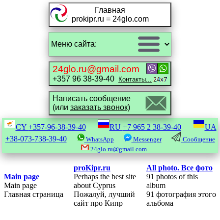
Главная
prokipr.ru = 24glo.com
24glo.ru@gmail.com
+357 96 38-39-40
Контакты...
Написать сообщение
(или
заказать звонок)
CY
+357-96-38-39-40
RU
+7 965 2 38-39-40
UA
+38-073-738-39-40
WhatsApp
Messenger
Сообщение
24glo.ru@gmail.com
proKipr.ru
All photo. Все фото
Main page
Perhaps the best site
91 photos of this
Main page
about Cyprus
album
Главная страница
Пожалуй, лучший
91 фотография этого
сайт про Кипр
альбома