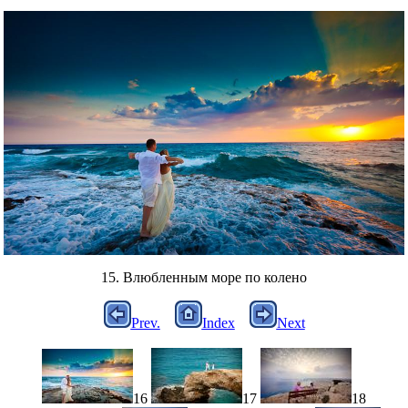
15. Влюбленным море по колено
Prev.
Index
Next
16
17
18