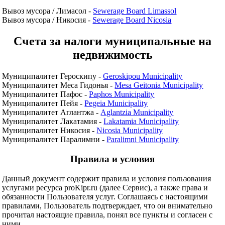
Вывоз мусора / Лимасол -
Sewerage Board Limassol
Вывоз мусора / Никосия -
Sewerage Board Nicosia
Счета за налоги муниципальные на
недвижимость
Муниципалитет Героскипу -
Geroskipou Municipality
Муниципалитет Меса Гидонья -
Mesa Geitonia Municipality
Муниципалитет Пафос -
Paphos Municipality
Муниципалитет Пейя -
Pegeia Municipality
Муниципалитет Аглантжа -
Aglantzia Municipality
Муниципалитет Лакатамия -
Lakatamia Municipality
Муниципалитет Никосия -
Nicosia Municipality
Муниципалитет Паралимни -
Paralimni Municipality
Правила и условия
Данный документ содержит правила и условия пользования
услугами ресурса proKipr.ru (далее Сервис), а также права и
обязанности Пользователя услуг. Соглашаясь с настоящими
правилами, Пользователь подтверждает, что он внимательно
прочитал настоящие правила, понял все пункты и согласен с
ними.