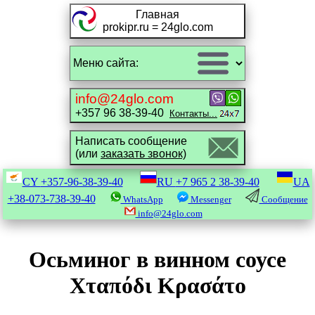
Главная
prokipr.ru = 24glo.com
info@24glo.com
+357 96 38-39-40
Контакты...
Написать сообщение
(или
заказать звонок)
CY
+357-96-38-39-40
RU
+7 965 2 38-39-40
UA
+38-073-738-39-40
WhatsApp
Messenger
Сообщение
info@24glo.com
Осьминог в винном соусе
Χταπόδι Κρασάτο