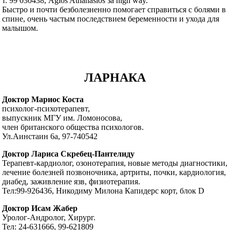
т. 99 030438, Agios Athanasios за high way.
Быстро и почти безболезненно помогает справиться с болями в
спине, очень частым последствием беременности и ухода для
малышом.
ЛАРНАКА
Доктор Мариос Коста
психолог-психотерапевт,
выпускник МГУ им. Ломоносова,
член британского общества психологов.
Ул.Аинстаин 6а, 97-740542
Доктор Лариса Скребец-Пантелиду
Терапевт-кардиолог, озонотерапия, новые методы диагностики,
лечение болезней позвоночника, артриты, почки, кардиология,
диабед, заживление язв, физиотерапия.
Тел:99-926436, Никодиму Милона Капидерс корт, блок D
Доктор Исам Жабер
Уролог-Андролог, Хирург.
Тел: 24-631666, 99-621809