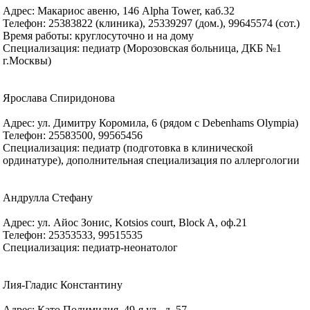
Адрес: Макариос авеню, 146 Alpha Tower, каб.32
Телефон: 25383822 (клиника), 25339297 (дом.), 99645574 (сот.)
Время работы: круглосуточно и на дому
Специализация: педиатр (Морозовская больница, ДКБ №1
г.Москвы)
Ярослава Спиридонова
Адрес: ул. Димитру Коромила, 6 (рядом с Debenhams Olympia)
Телефон: 25583500, 99565456
Специализация: педиатр (подготовка в клинической
ординатуре), дополнительная специализация по аллергологии
Андрулла Стефану
Адрес: ул. Айос Зонис, Kotsios court, Block A, оф.21
Телефон: 25353533, 99515535
Специализация: педиатр-неонатолог
Лия-Гладис Константину
Адрес: Като Полимидия, 49-я ул., д. 57