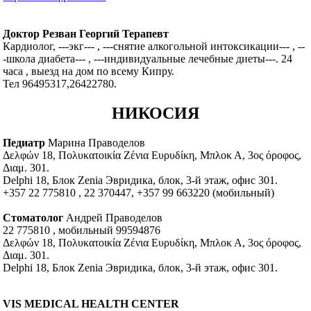
Доктор Резван Георгий Терапевт
Кардиолог, ---экг--- , ---снятие алкогольной интоксикации--- , --
-школа диабета--- , ---индивидуальные лечебные диеты---. 24
часа , выезд на дом по всему Кипру.
Тел 96495317,26422780.
НИКОСИЯ
Педиатр
Марина Праводелов
Δελφών 18, Πολυκατοικία Ζένια Ευρυδίκη, Μπλοκ Α, 3ος όροφος,
Διαμ. 301.
Delphi 18, Блок Zenia Эвридика, блок, 3-й этаж, офис 301.
+357 22 775810 , 22 370447, +357 99 663220 (мобильный)
Стоматолог
Андрей Праводелов
22 775810 , мобильный 99594876
Δελφών 18, Πολυκατοικία Ζένια Ευρυδίκη, Μπλοκ Α, 3ος όροφος,
Διαμ. 301.
Delphi 18, Блок Zenia Эвридика, блок, 3-й этаж, офис 301.
VIS MEDICAL HEALTH CENTER