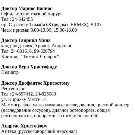
Доктор Мариос Ваянос
Офтальмолог, глазной хирург
Тел.: 24-642455
пр. Стратигу Тимайя 68 (рядом с ERMES), # 103
Часы приема: 8.00-13.00, 15.00-18.00
Доктор Гавриил Мина
канд. мед. наук, Уролог, Андролог.
Тел: 24-631616, 99-620794
Клиника "Тимиос Ставрос".
Доктор Вера Христофиду
Педиатр
Доктор Диофантос Хрисостому
Ренгенолог
Тел.: 24-657412, 24-625080
ул. Кириаку Матси 14
Маммография, ультразвуковые исследования, цветной доплер
(исследование сосудов), диагноз остеопороза, общая
рентгенология, панорамные снимки челюстей.
Андреас Христофору
Аптека (русскоговорящий персонал)