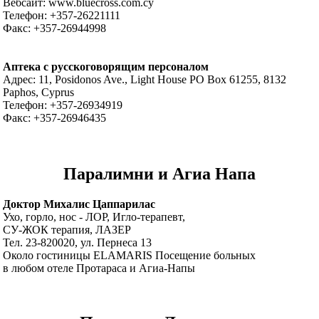
Вебсайт: www.bluecross.com.cy
Телефон: +357-26221111
Факс: +357-26944998
Аптека с русскоговорящим персоналом
Адрес: 11, Posidonos Ave., Light House PO Box 61255, 8132
Paphos, Cyprus
Телефон: +357-26934919
Факс: +357-26946435
Паралимни и Агиа Напа
Доктор Михалис Цаппарилас
Ухо, горло, нос - ЛОР, Игло-терапевт,
СУ-ЖОК терапия, ЛАЗЕР
Тел. 23-820020, ул. Пернеса 13
Около гостиницы ELAMARIS Посещение больных
в любом отеле Протараса и Агиа-Напы