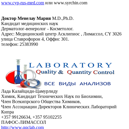
www.cyp-rus-med.com
или www.syrchin.com
Доктор Менелау Мария
M.D.,Ph.D.
Кандидат медицинских наук
Дерматолог-венеролог - Косметолог.
Адрес: Медицинский центр Асклипиос , Лимассол, CY 3026
улица Cтаврофорон 4, Оффис 301.
телефон: 25383990
Лада Калайциди-Цамурлиду
Химик, Кандидат Технических Наук по Биохимии,
Член Всекипрского Общества Химиков,
Член Ассоциации Директоров Клинических Лабораторий
Кипра
+357 99126634, +357 95102255
ПАФОС-ЛИМАССОЛ
http://www.qqclab.com