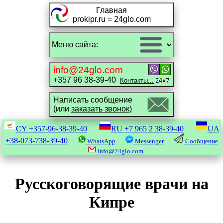
Главная
prokipr.ru = 24glo.com
info@24glo.com
+357 96 38-39-40
Контакты...
Написать сообщение
(или
заказать звонок)
CY
+357-96-38-39-40
RU
+7 965 2 38-39-40
UA
+38-073-738-39-40
WhatsApp
Messenger
Сообщение
info@24glo.com
Русскоговорящие врачи на
Кипре