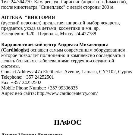
Тел: 24-364270. Камарес, ул. Лариссис (дорога на Лимассол),
после кинотеатра "Синеплекс" с левой стороны 200 м.
АПТЕКА "ВИКТОРИЯ"
(русский персонал) предлагает широкий выбор лекарств,
предметов ухода за детьми, косметики и мн. др.
Ежедневно 9-20. Перволья, Мэнэу. 24-427788
Кардиологический центр Андреаса Михаелидиса
(Cardiologist)
оснащен самым современным оборудованием,
которое позволяет полноценно и комплексно обследовать и
лечить больных с заболеваниями сердечно-сосудистой
системы.
Contact Address: 47a Eleftherias Avenue, Larnaca, CY7102, Cyprus
Telephone: +357 24252501
Fax: +357 24252502
Mobile Phone Number: +357 99336835
Адрес веб-сайта: http://www.cardiocentercy.com/
ПАФОС