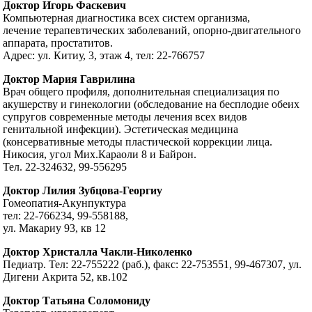
Доктор Игорь Фаскевич
Компьютерная диагностика всех систем организма,
лечение терапевтических заболеваний, опорно-двигательного
аппарата, простатитов.
Адрес: ул. Китиу, 3, этаж 4, тел: 22-766757
Доктор Мария Гаврилина
Врач общего профиля, дополнительная специализация по
акушерству и гинекологии (обследование на бесплодие обеих
супругов современные методы лечения всех видов
генитальной инфекции). Эстетическая медицина
(консервативные методы пластической коррекции лица.
Никосия, угол Мих.Караоли 8 и Байрон.
Тел. 22-324632, 99-556295
Доктор Лилия Зубцова-Георгиу
Гомеопатия-Акунпуктура
тел: 22-766234, 99-558188,
ул. Макариу 93, кв 12
Доктор Христалла Чакли-Николенко
Педиатр. Тел: 22-755222 (раб.), факс: 22-753551, 99-467307, ул.
Дигени Акрита 52, кв.102
Доктор Татьяна Соломониду