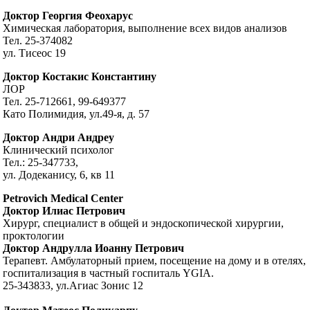
Доктор Георгия Феохарус
Химическая лаборатория, выполнение всех видов анализов
Тел. 25-374082
ул. Тисеос 19
Доктор Костакис Константину
ЛОР
Тел. 25-712661, 99-649377
Като Полимидия, ул.49-я, д. 57
Доктор Андри Андреу
Клинический психолог
Тел.: 25-347733,
ул. Додеканису, 6, кв 11
Petrovich Medical Center
Доктор Илиас Петрович
Хирург, специалист в общей и эндоскопической хирургии,
проктологии
Доктор Андрулла Иоанну Петрович
Терапевт. Амбулаторный прием, посещение на дому и в отелях,
госпитализация в частный госпиталь YGIA.
25-343833, ул.Агиас Зонис 12