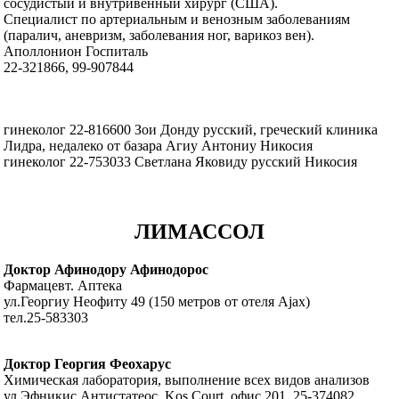
сосудистый и внутривенный хирург (США).
Специалист по артериальным и венозным заболеваниям
(паралич, аневризм, заболевания ног, варикоз вен).
Аполлонион Госпиталь
22-321866, 99-907844
гинеколог 22-816600 Зои Донду русский, греческий клиника
Лидра, недалеко от базара Агиу Антониу Никосия
гинеколог 22-753033 Светлана Яковиду русский Никосия
ЛИМАССОЛ
Доктор Афинодору Афинодорос
Фармацевт. Аптека
ул.Георгиу Неофиту 49 (150 метров от отеля Ajax)
тел.25-583303
Доктор Георгия Феохарус
Химическая лаборатория, выполнение всех видов анализов
ул.Эфникис Антистатеос, Kos Court, офис 201, 25-374082