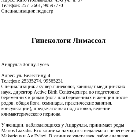
Телефон: 25712661, 99597770
Специализация: педиатр
Гинекологи Лимассол
Андрулла Зоппу-Гусев
Адрес: ул. Велестину, 4
Телефон: 25335274, 99565231
Специализация: акушер-гинеколог, кандидат медицинских
наук, директор Active Birth Center-центра по подготовке
беременных к родам (йога для беременных и женщин после
родов, общая йога, семинары, практические занятия,
консультации), предзачаточная подготовка, ведение
климактерического периода.
У женщин, наблюдающихся у Андруллы, принимает роды
Marios Liazidis. Его клиника находится недалеко от пересечения
Makarious и Аg.Fylaxi. В клинике ультразвук, забор анализов,