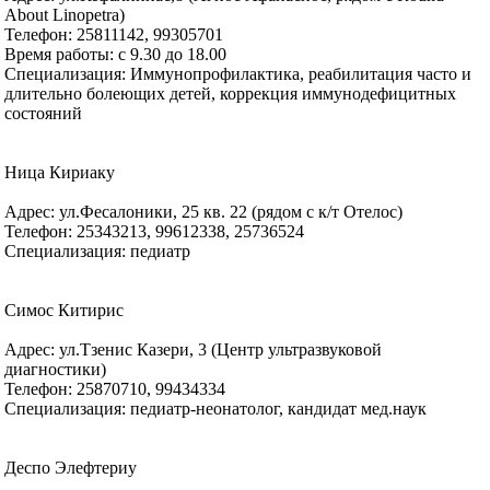
About Linopetra)
Телефон: 25811142, 99305701
Время работы: с 9.30 до 18.00
Специализация: Иммунопрофилактика, реабилитация часто и
длительно болеющих детей, коррекция иммунодефицитных
состояний
Ница Кириаку
Адрес: ул.Фесалоники, 25 кв. 22 (рядом с к/т Отелос)
Телефон: 25343213, 99612338, 25736524
Специализация: педиатр
Симос Китирис
Адрес: ул.Тзенис Казери, 3 (Центр ультразвуковой
диагностики)
Телефон: 25870710, 99434334
Специализация: педиатр-неонатолог, кандидат мед.наук
Деспо Элефтериу