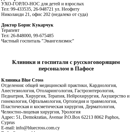
УХО-ГОРЛО-НОС для детей и взрослых
Тел: 99-433535, 26-948721 ул. Неофиту
Николаиди 21, офис 202 (недалеко от суда)
Доктор Борис Кукарчук
Терапевт
Тел: 26-848000, 99-675485
Частный госпиталь "Эвангелизмос"
Клиники и госпитали с русскоговорящим
персоналом в Пафосе
Клиника Blue Cross
Отделения: общей медицинской практики, Кардиология,
Анестезиология, Отоларингология, Гастроэнтерология,
Педиатрия, Хирургия, Терапия, Нейрохирургия, Акушерство и
гинекология, Офтальмология, Ортопедия и травмология,
Пластическая и косметическая хирургия, Дерматология,
Челюстно-лицевая хирургия, Урология
Адрес: 51, Demokratias, Avenue P.O.Box 62213 8062 Paphos,
Cyprus
E-mail: info@bluecross.com.cy