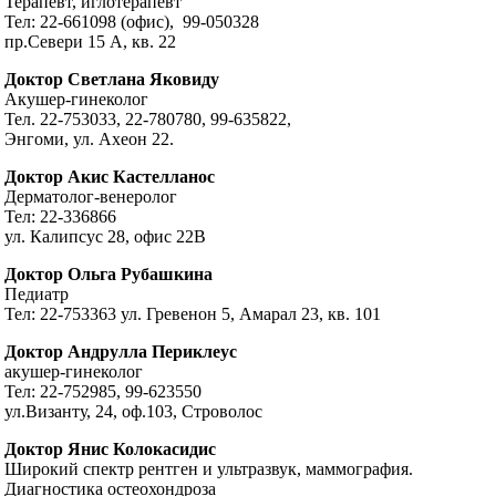
Терапевт, иглотерапевт
Тел: 22-661098 (офис), 99-050328
пр.Севери 15 А, кв. 22
Доктор Светлана Яковиду
Акушер-гинеколог
Тел. 22-753033, 22-780780, 99-635822,
Энгоми, ул. Ахеон 22.
Доктор Акис Кастелланос
Дерматолог-венеролог
Тел: 22-336866
ул. Калипсус 28, офис 22В
Доктор Ольга Рубашкина
Педиатр
Тел: 22-753363 ул. Гревенон 5, Амарал 23, кв. 101
Доктор Андрулла Периклеус
акушер-гинеколог
Тел: 22-752985, 99-623550
ул.Византу, 24, оф.103, Строволос
Доктор Янис Колокасидис
Широкий спектр рентген и ультразвук, маммография.
Диагностика остеохондроза