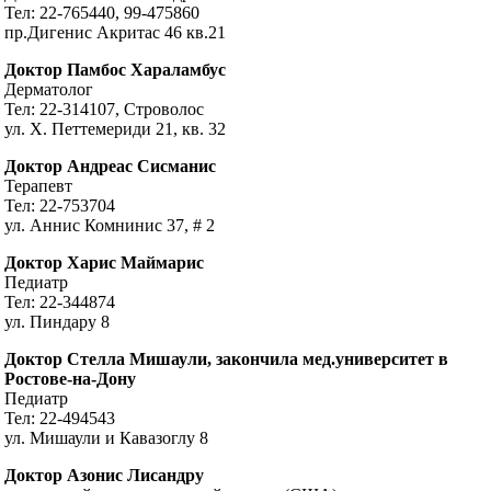
Тел: 22-765440, 99-475860
пр.Дигенис Акритас 46 кв.21
Доктор Памбос Хараламбус
Дерматолог
Тел: 22-314107, Строволос
ул. Х. Петтемериди 21, кв. 32
Доктор Андреас Сисманис
Терапевт
Тел: 22-753704
ул. Аннис Комнинис 37, # 2
Доктор Харис Маймарис
Педиатр
Тел: 22-344874
ул. Пиндару 8
Доктор Стелла Мишаули, закончила мед.университет в
Ростове-на-Дону
Педиатр
Тел: 22-494543
ул. Мишаули и Кавазоглу 8
Доктор Азонис Лисандру