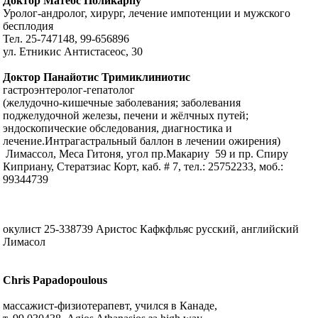
Доктор Матеос Поликарпу
Уролог-андролог, хирург, лечение импотенции и мужского
бесплодия
Тел. 25-747148, 99-656896
ул. Етникис Антистасеос, 30
Доктор Панайотис Тримиклиниотис
гастроэнтеролог-гепатолог
(желудочно-кишечные заболевания; заболевания
поджелудочной железы, печени и жёлчных путей;
эндоскопические обследования, диагностика и
лечение.Интрагастральный баллон в лечении ожирения)
Лимассол, Меса Гитоня, угол пр.Макариу 59 и пр. Спиру
Киприану, Стератзиас Корт, каб. # 7, тел.: 25752233, моб.:
99344739
окулист 25-338739 Аристос Кафкфльяс русский, английский
Лимасол
Chris Papadopoulous
массажист-физиотерапевт, учился в Канаде,