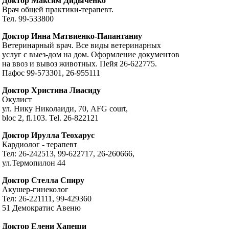
Доктор Максим Дидыченко
Врач общей практики-терапевт.
Тел. 99-533800
Доктор Инна Матвиенко-Папантаниу
Ветеринарный врач. Все виды ветеринарных
услуг с выез-дом на дом. Оформление документов
на ввоз и вывоз животных. Пейя 26-622775.
Пафос 99-573301, 26-955111
Доктор Христина Лиасиду
Окулист
ул. Нику Николаиди, 70, AFG court,
bloc 2, fl.103. Tel. 26-822121
Доктор Ирулла Теохарус
Кардиолог - терапевт
Тел: 26-242513, 99-622717, 26-260666,
ул.Термопилон 44
Доктор Стелла Спиру
Акушер-гинеколог
Тел: 26-221111, 99-429360
51 Демократис Авеню
Доктор Елени Хапеши