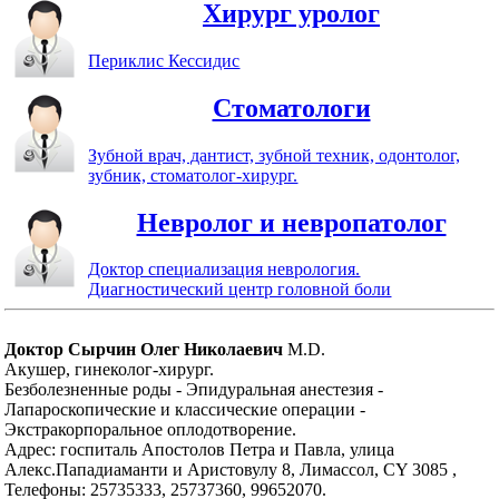
Хирург уролог
Периклис Кессидис
Стоматологи
Зубной врач, дантист, зубной техник, одонтолог,
зубник, стоматолог-хирург.
Невролог и невропатолог
Доктор специализация неврология.
Диагностический центр головной боли
Доктор Сырчин Олег Николаевич
M.D.
Акушер, гинеколог-хирург.
Безболезненные роды - Эпидуральная анестезия -
Лапароскопические и классические операции -
Экстракорпоральное оплодотворение.
Адрес: госпиталь Апостолов Петра и Павла, улица
Алекс.Пападиаманти и Аристовулу 8, Лимассол, CY 3085 ,
Телефоны: 25735333, 25737360, 99652070.