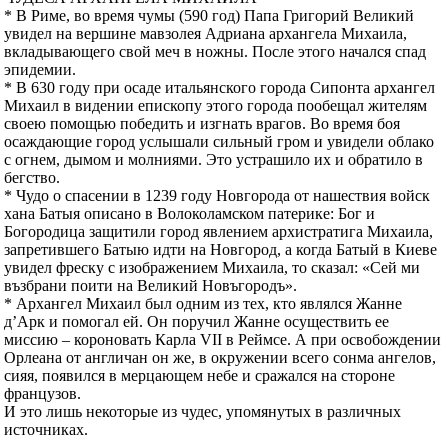
* В Риме, во время чумы (590 год) Папа Григорий Великий
увидел на вершине мавзолея Адриана архангела Михаила,
вкладывающего свой меч в ножны. После этого начался спад
эпидемии.
* В 630 году при осаде итальянского города Сипонта архангел
Михаил в видении епископу этого города пообещал жителям
своею помощью победить и изгнать врагов. Во время боя
осаждающие город услышали сильный гром и увидели облако
с огнем, дымом и молниями. Это устрашило их и обратило в
бегство.
* Чудо о спасении в 1239 году Новгорода от нашествия войск
хана Батыя описано в Волоколамском патерике: Бог и
Богородица защитили город явлением архистратига Михаила,
запретившего Батыю идти на Новгород, а когда Батый в Киеве
увидел фреску с изображением Михаила, то сказал: «Сей ми
възбрани поити на Великий Новъгородъ».
* Архангел Михаил был одним из тех, кто являлся Жанне
д’Арк и помогал ей. Он поручил Жанне осуществить ее
миссию – короновать Карла VII в Реймсе. А при освобождении
Орлеана от англичан он же, в окружении всего сонма ангелов,
сияя, появился в мерцающем небе и сражался на стороне
французов.
И это лишь некоторые из чудес, упомянутых в различных
источниках.