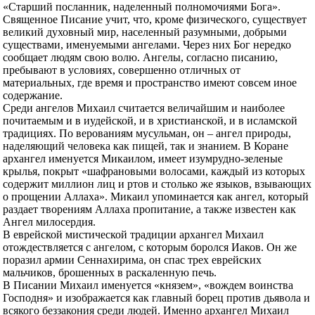
«Старший посланник, наделенный полномочиями Бога».
Священное Писание учит, что, кроме физического, существует
великий духовный мир, населенный разумными, добрыми
существами, именуемыми ангелами. Через них Бог нередко
сообщает людям свою волю. Ангелы, согласно писанию,
пребывают в условиях, совершенно отличных от
материальных, где время и пространство имеют совсем иное
содержание.
Среди ангелов Михаил считается величайшим и наиболее
почитаемым и в иудейской, и в христианской, и в исламской
традициях. По верованиям мусульман, он – ангел природы,
наделяющий человека как пищей, так и знанием. В Коране
архангел именуется Микаилом, имеет изумрудно-зеленые
крылья, покрыт «шафрановыми волосами, каждый из которых
содержит миллион лиц и ртов и столько же языков, взывающих
о прощении Аллаха». Микаил упоминается как ангел, который
раздает творениям Аллаха пропитание, а также известен как
Ангел милосердия.
В еврейской мистической традиции архангел Михаил
отождествляется с ангелом, с которым боролся Иаков. Он же
поразил армии Сеннахирима, он спас трех еврейских
мальчиков, брошенных в раскаленную печь.
В Писании Михаил именуется «князем», «вождем воинства
Господня» и изображается как главный борец против дьявола и
всякого беззакония среди людей. Именно архангел Михаил