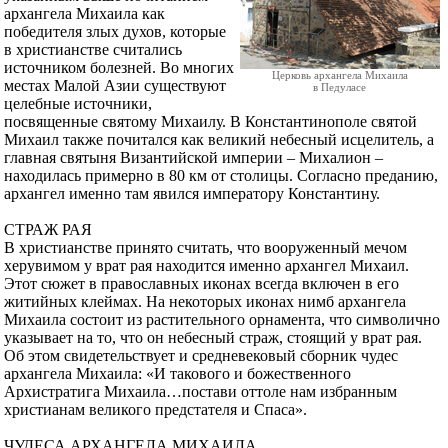
архангела Михаила как
победителя злых духов, которые
в христианстве считались
источником болезней. Во многих
Церковь архангела Михаила
местах Малой Азии существуют
в Педуласе
целебные источники,
посвященные святому Михаилу. В Константинополе святой
Михаил также почитался как великий небесный исцелитель, а
главная святыня Византийской империи – Михалион –
находилась примерно в 80 км от столицы. Согласно преданию,
архангел именно там явился императору Константину.
СТРАЖ РАЯ
В христианстве принято считать, что вооруженный мечом
херувимом у врат рая находится именно архангел Михаил.
Этот сюжет в православных иконах всегда включен в его
житийных клеймах. На некоторых иконах нимб архангела
Михаила состоит из растительного орнамента, что символично
указывает на то, что он небесный страж, стоящий у врат рая.
Об этом свидетельствует и средневековый сборник чудес
архангела Михаила: «И такового и божественного
Архистратига Михаила…постави оттоле нам избранным
христианам великого предстателя и Спаса».
ЧУДЕСА АРХАНГЕЛА МИХАИЛА