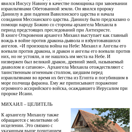
явился Иисусу Навину в качестве помощника при завоевании
израильтянами Обетованной земли. Он явился пророку
Даниилу в дни падения Вавилонского царства и начала
созидания Мессианского царства. Даниилу было предсказано о
помощи народу Божию со стороны архангела Михаила в
период предстоящих преследований при Антихристе.
В книге Откровения архангел Михаил выступает как главный
вождь в войне против дракона-дьявола и взбунтовавшихся
ангелов. «И произошла война на Небе: Михаил и Ангелы его
воевали против дракона, и дракон и ангелы его воевали против
них, но не устояли, и не нашлось им места на Небе. И
низвержен был великий дракон, древний змий, называемый
диаволом и сатаною». Архангела Михаила отождествляют с
таинственным огненным столпом, шедшим перед
израильтянами во время их бегства из Египта и погубившим в
море полчища фараона. Ему же приписывают поражение
огромного ассирийского войска, осаждавшего Иерусалим при
пророке Исаии.
МИХАИЛ – ЦЕЛИТЕЛЬ
К архангелу Михаилу также
обращаются с молитвами об
исцелении. Это связано с
указанным выше почитанием