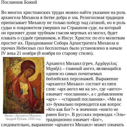
Посланник Божий
Во многих христианских трудах можно найти указание на роль
архангела Михаила в битве добра и зла. Религиозная традиция
приписывает Михаилу не только победу над сатаной, но и роль
судьи и покровителя умерших на Страшном суде, на который
он призовет души трубным гласом мертвых из могил, будет
плакать о судьбе грешников, и Иисус Христос по его молитвам
простит их. Празднование Собора Архистратига Михаила и
прочих Небесных сил бесплотных было установлено в начале
IV века 21 ноября (8 ноября по старому стилю).
Архангел Михаил (греч. Αρχάγγελος
Μιχαήλ) – главный ангел, являющийся
одним из самых почитаемых
библейских персонажей. Выражение
«архангел Михаил» состоит из пяти
слов: «арх ангел ми ка эл», где «ангел»
означает «посланник», а с добавлением
«арх» – «старший посланник». «Ми ка
эл» буквально переводится как вопрос
«Кто как Бог?» в значении «никто не
равен Богу». В русских переводах «Эль»
Икона «Архангел Михаил».
Андрей Рублев. 1595 год.
традиционно означает «Бог»,
следовательно, выражение «архангел Михаил» может означать