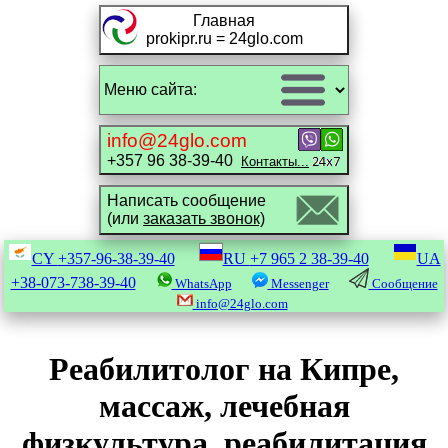
Главная
prokipr.ru = 24glo.com
info@24glo.com
+357 96 38-39-40
Контакты...
Написать сообщение
(или
заказать звонок)
CY
+357-96-38-39-40
RU
+7 965 2 38-39-40
UA
+38-073-738-39-40
WhatsApp
Messenger
Сообщение
info@24glo.com
Реабилитолог на Кипре,
массаж, лечебная
физкультура, реабилитация