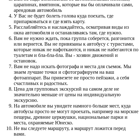
царапинах, вмятинок, которые вы бы оплачивали сами,
арендовав автомобиль
У Вас не будет болеть голова куда поехать, где
припарковаться и где взять карту.
Расслабляйтесь и наслаждайтесь, осматривая виды из
окна автомобиля и останавляваясь там, где нужно.
Вам не нужно ждать, пока группа соберется, разгонится
или вернется. Вы не привязаны к автобусу с туристами,
которые никак не нафоткаются, и никак не набегаются по
туалетам и бла-бла-бла. Вы - хозяин движений и
остановок.
Вам не надо искать фотографа и места для съемок. Мы
знаем лучшие точки и сфотографируем на ваш
фотоаппарат. Вы привезете не просто пейзажи, а себя
счастливых и радостных.
Цена для групповых экскурсий на самом деле не
значительно меньше от цены на индивидуальную
экскурсию.
На автомобиле вы увидите намного больше мест, куда
автобусы просто не могут проехать, например на морские
пещеры, древние церквушки, национальные парки и
места, охраняемые Юнеско.
Не вы следуете маршруту, а маршрут ложится перед
вами.