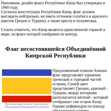
Напомним, дизайн флага Республики Кипр был утвержден в
1960 году.
Согласно конституции Республики Кипр, флаг должен
выглядеть нейтрально, не иметь оттенков голубого и красного
(цветов Греции и Турции), а также креста и полумесяца.
Стоить отметить, что Кипр является единственной страной в
мире, на флаге которой изображен ее контур.
Флаг несостоявшейся Объединённой
Кипрской Республики
Предложенный планом Аннана
флаг представляет единение
греческой и турецкой частей
острова. Синий цвет
представляет Грецию, красный -
Турцию, между которыми
располагается жёлтый - который
отображает сам остров Кипр.
Предложенный планом Аннана флаг
Однако референдум по поводу
Объединённой Кипрской Республики
объединения острова