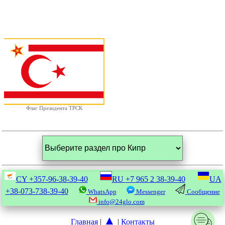
Флаг Президента ТРСК
CY
+357-96-38-39-40
RU
+7 965 2 38-39-40
UA
+38-073-738-39-40
WhatsApp
Messenger
Сообщение
info@24glo.com
▲
Главная
|
|
Контакты