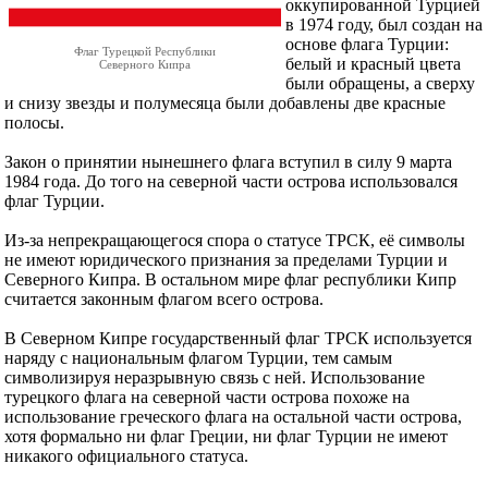
оккупированной Турцией
в 1974 году, был создан на
основе флага Турции:
Флаг Турецкой Республики
белый и красный цвета
Северного Кипра
были обращены, а сверху
и снизу звезды и полумесяца были добавлены две красные
полосы.
Закон о принятии нынешнего флага вступил в силу 9 марта
1984 года. До того на северной части острова использовался
флаг Турции.
Из-за непрекращающегося спора о статусе ТРСК, её символы
не имеют юридического признания за пределами Турции и
Северного Кипра. В остальном мире флаг республики Кипр
считается законным флагом всего острова.
В Северном Кипре государственный флаг ТРСК используется
наряду с национальным флагом Турции, тем самым
символизируя неразрывную связь с ней. Использование
турецкого флага на северной части острова похоже на
использование греческого флага на остальной части острова,
хотя формально ни флаг Греции, ни флаг Турции не имеют
никакого официального статуса.