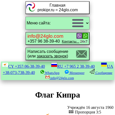
Главная
prokipr.ru = 24glo.com
info@24glo.com
+357 96 38-39-40
Контакты...
Написать сообщение
(или
заказать звонок)
CY
+357-96-38-39-40
RU
+7 965 2 38-39-40
UA
+38-073-738-39-40
WhatsApp
Messenger
Сообщение
info@24glo.com
Флаг Кипра
Учреждён 16 августа 1960
Пропорция 3:5