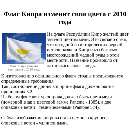
Флаг Кипра изменит свои цвета с 2010
года
На флаге Республики Кипр желтый цвет
заменят цветом меди. Это связано с тем,
что по одной из исторических версий,
остров назвали Кипр из-за богатых
месторождений медной руды в этой
местности. Название произошло от
латинского слова
- медь.
Флаг Кипра изменит
свои цвета с 2010 года
К изготовлению официального флага страны предъявляются
определенные требования.
Так, соотношение длины к ширине флага должно быть в
пропорциях 3:2.
На белом фоне контур острова должен быть цвета меди
(номерной знак в цветовой гамме Pantone - 1385), а две
оливковые ветви - темно-зелеными (Pantone 574).
Сейчас изображение острова стало немного крупнее, а
оливковые ветви - удлиненными.