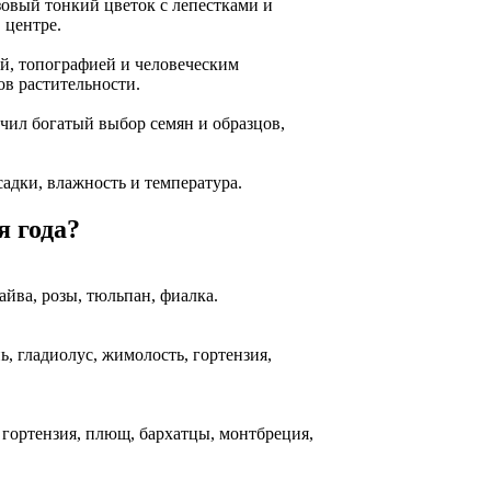
озовый тонкий цветок с лепестками и
 центре.
й, топографией и человеческим
ов растительности.
чил богатый выбор семян и образцов,
садки, влажность и температура.
я года?
айва, розы, тюльпан, фиалка.
ь, гладиолус, жимолость, гортензия,
я, гортензия, плющ, бархатцы, монтбреция,