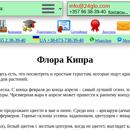
info@24glo.com
+357 96 38-39-40
Контакты...
Компания
Доверенность
Сертификат
Апостиль
65 2 38-39-40
UA
+38-073-738-39-40
WhatsApp
Mess
Флора Кипра
есь есть, что посмотреть и простым туристам, которые ищут кр
дов растений.
весна. С конца февраля до конца апреля – самый лучший сезон, х
туры. Чрезмерная жара в апреле может привести к раннему конц
ые продолжают цвести в мае и июне. Среди них – аризарум (arisa
для фермеров. Горные склоны усеяны ладанником, цветущим с янва
ius), белый цветок с желтым центром, когда не цветет, выглядит 