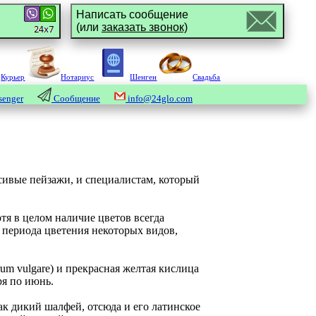
Написать сообщение
(или
заказать звонок)
Курьер
Нотариус
Шенген
Свадьба
enger
Сообщение
info@24glo.com
асивые пейзажи, и специалистам, который
отя в целом наличие цветов всегда
у периода цветения некоторых видов,
rum vulgare) и прекрасная желтая кислица
ря по июнь.
как дикий шалфей, отсюда и его латинское