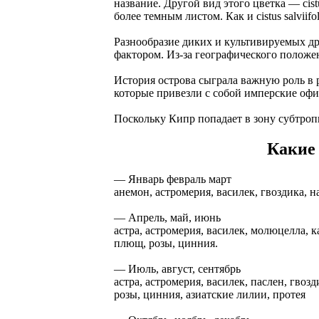
название. Другой вид этого цветка — cist
более темным листом. Как и cistus salvii
Разнообразие диких и культивируемых др
фактором. Из-за географического положе
История острова сыграла важную роль в 
которые привезли с собой имперские оф
Поскольку Кипр попадает в зону субтропи
Какие 
— Январь февраль март
анемон, астромерия, василек, гвоздика, н
— Апрель, май, июнь
астра, астромерия, василек, молюцелла, к
плющ, розы, цинния.
— Июль, август, сентябрь
астра, астромерия, василек, паслен, гвоз
розы, цинния, азиатские лилии, протея