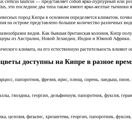
us creticus tauricus — представляет собой ярко-пурпурный или р
folius, эти последние два типа также имеют ярко-желтые тычинки в
евесных пород Кипра в основном определяется климатом, почво
ния на острове представлено большое количество различных вид
разнообразии видов. Как бывшая британская колония, Кипр полу
ицеры из Австралии, Новой Зеландии, Индии и Южной Африки.
ческого климата, на его естественную растительность влияют о
цветы доступны на Кипре в разное врем
арцисс, папоротник, фрезия, ирис, плющ, сирень, ландыш, пион, 
аллы, гвоздика, георгин, дельфиниум, папоротник, фуксия, геран
дика, целозия, физалис, хризантема, георгин, папоротник, фукси