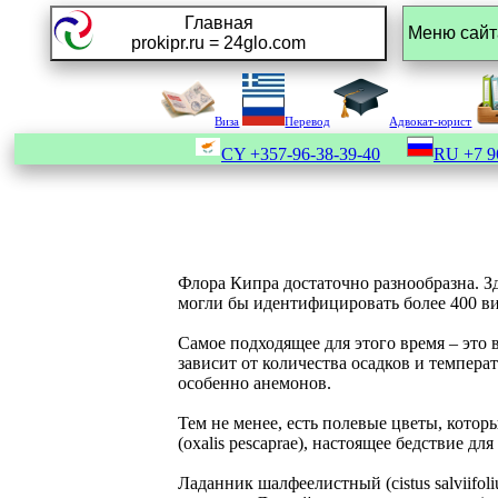
Главная
prokipr.ru = 24glo.com
Виза
Перевод
Адвокат-юрист
CY
+357-96-38-39-40
RU
+7 9
Флора Кипра достаточно разнообразна. Зд
могли бы идентифицировать более 400 ви
Самое подходящее для этого время – это 
зависит от количества осадков и темпера
особенно анемонов.
Тем не менее, есть полевые цветы, котор
(oxalis pescaprae), настоящее бедствие 
Ладанник шалфеелистный (cistus salviifol