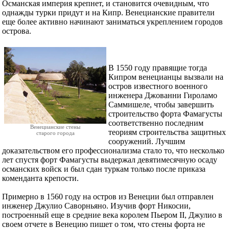
Османская империя крепнет, и становится очевидным, что
однажды турки придут и на Кипр. Венецианские правители
еще более активно начинают заниматься укреплением городов
острова.
В 1550 году правящие тогда
Кипром венецианцы вызвали на
остров известного военного
инженера Джованни Гироламо
Саммишеле, чтобы завершить
строительство форта Фамагусты
соответственно последним
Венецианские стены
теориям строительства защитных
старого города
сооружений. Лучшим
доказательством его профессионализма стало то, что несколько
лет спустя форт Фамагусты выдержал девятимесячную осаду
османских войск и был сдан туркам только после приказа
коменданта крепости.
Примерно в 1560 году на остров из Венеции был отправлен
инженер Джулио Саворньяно. Изучив форт Никосии,
построенный еще в средние века королем Пьером II, Джулио в
своем отчете в Венецию пишет о том, что стены форта не