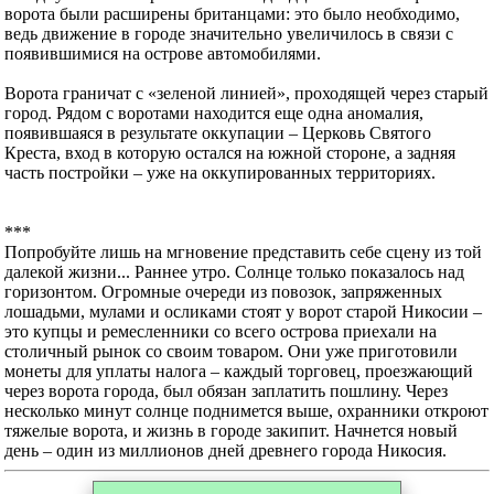
ворота были расширены британцами: это было необходимо,
ведь движение в городе значительно увеличилось в связи с
появившимися на острове автомобилями.
Ворота граничат с «зеленой линией», проходящей через старый
город. Рядом с воротами находится еще одна аномалия,
появившаяся в результате оккупации – Церковь Святого
Креста, вход в которую остался на южной стороне, а задняя
часть постройки – уже на оккупированных территориях.
***
Попробуйте лишь на мгновение представить себе сцену из той
далекой жизни... Раннее утро. Солнце только показалось над
горизонтом. Огромные очереди из повозок, запряженных
лошадьми, мулами и осликами стоят у ворот старой Никосии –
это купцы и ремесленники со всего острова приехали на
столичный рынок со своим товаром. Они уже приготовили
монеты для уплаты налога – каждый торговец, проезжающий
через ворота города, был обязан заплатить пошлину. Через
несколько минут солнце поднимется выше, охранники откроют
тяжелые ворота, и жизнь в городе закипит. Начнется новый
день – один из миллионов дней древнего города Никосия.