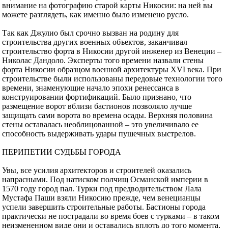
внимание на фотографию старой карты Никосии: на ней вы
можете разглядеть, как именно было изменено русло.
Так как Джулио был срочно вызван на родину для
строительства других военных объектов, заканчивал
строительство форта в Никосии другой инженер из Венеции –
Николас Дандоло. Эксперты того времени назвали стены
форта Никосии образцом военной архитектуры XVI века. При
строительстве были использованы передовые технологии того
времени, знаменующие начало эпохи ренессанса в
конструировании фортификаций. Было признано, что
размещение ворот вблизи бастионов позволяло лучше
защищать сами ворота во времена осады. Верхняя половина
стены оставалась необлицованной – это увеличивало ее
способность выдерживать удары пушечных выстрелов.
ПЕРИПЕТИИ СУДЬБЫ ГОРОДА
Увы, все усилия архитекторов и строителей оказались
напрасными. Под натиском полчищ Османской империи в
1570 году город пал. Турки под предводительством Лала
Мустафа Паши взяли Никосию прежде, чем венецианцы
успели завершить строительные работы. Бастионы города
практически не пострадали во время боев с турками – в таком
неизмененном виде они и оставались вплоть до того момента,