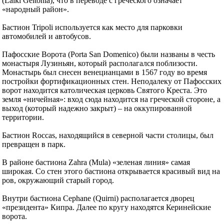
(Laiki Geitonia), что в переводе с греческого означает
«народный район».
Бастион Tripoli используется как место для парковки
автомобилей и автобусов.
Пафосские Ворота (Porta San Domenico) были названы в честь
монастыря Лузиньян, который располагался поблизости.
Монастырь был снесен венецианцами в 1567 году во время
постройки фортификационных стен. Неподалеку от Пафосских
ворот находится католическая церковь Святого Креста. Это
земля «ничейная»: вход сюда находится на греческой стороне, а
выход (который надежно закрыт) – на оккупированной
территории.
Бастион Roccas, находящийся в северной части столицы, был
превращен в парк.
В районе бастиона Zahra (Mula) «зеленая линия» самая
широкая. Со стен этого бастиона открывается красивый вид на
ров, окружающий старый город.
Внутри бастиона Cephane (Quirni) располагается дворец
«президента» Кипра. Далее по кругу находятся Керинейские
ворота.