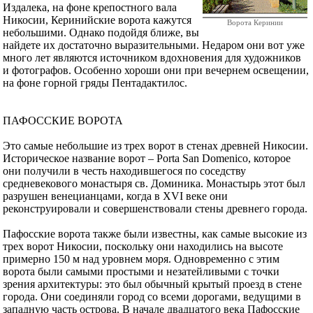
Издалека, на фоне крепостного вала
Никосии, Керинийские ворота кажутся
Ворота Керинии
небольшими. Однако подойдя ближе, вы
найдете их достаточно выразительными. Недаром они вот уже
много лет являются источником вдохновения для художников
и фотографов. Особенно хороши они при вечернем освещении,
на фоне горной гряды Пентадактилос.
ПАФОССКИЕ ВОРОТА
Это самые небольшие из трех ворот в стенах древней Никосии.
Историческое название ворот – Porta San Domenico, которое
они получили в честь находившегося по соседству
средневекового монастыря св. Доминика. Монастырь этот был
разрушен венецианцами, когда в XVI веке они
реконструировали и совершенствовали стены древнего города.
Пафосские ворота также были известны, как самые высокие из
трех ворот Никосии, поскольку они находились на высоте
примерно 150 м над уровнем моря. Одновременно с этим
ворота были самыми простыми и незатейливыми с точки
зрения архитектуры: это был обычный крытый проезд в стене
города. Они соединяли город со всеми дорогами, ведущими в
западную часть острова. В начале двадцатого века Пафосские