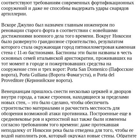
соответствуют требованиям современных фортификационных
сооружений и даже не способны выдержать удары снарядов
артиллерии.
Вскоре Джулио был назначен главным инженером по
реновации старого форта в соответствии с новейшими
достижениями военного дела того времени. Вокруг Никосии
было развернуто грандиозное строительство, результатом
которого стала окружающая город пятикилометровая каменная
стена с 11-ю бастионами. Бастионы эти были названы в честь
основных семей итальянской аристократии, проживавших на
тот момент в городе и пожертвовавших средства на
сооружение стен и трех ворот: Porta San Domenico (Пафосские
ворота), Porta Guiliana (Ворота Фамагуста), и Porta del
Proveditore (Керинийские ворота).
Венецианцам пришлось снести несколько церквей и дворцов
внутри города, а также строения, находящиеся за пределами
новых стен, – это было сделано, чтобы обеспечить
строительство материалами и расчистить местность для
обозрения возможной атаки противника. Построенные еще в
средневековье ров и крепостной вал также были изменены
согласно требованиям того времени: даже протекавшая
неподалеку от Никосии река была отведена для того, чтобы ее
водой наполнить ров, который окружал новые стены. Обратите