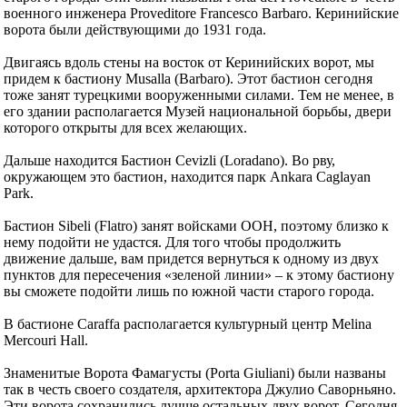
военного инженера Proveditore Francesco Barbaro. Керинийские
ворота были действующими до 1931 года.
Двигаясь вдоль стены на восток от Керинийских ворот, мы
придем к бастиону Musalla (Barbaro). Этот бастион сегодня
тоже занят турецкими вооруженными силами. Тем не менее, в
его здании располагается Музей национальной борьбы, двери
которого открыты для всех желающих.
Дальше находится Бастион Cevizli (Loradano). Во рву,
окружающем это бастион, находится парк Ankara Caglayan
Park.
Бастион Sibeli (Flatro) занят войсками ООН, поэтому близко к
нему подойти не удастся. Для того чтобы продолжить
движение дальше, вам придется вернуться к одному из двух
пунктов для пересечения «зеленой линии» – к этому бастиону
вы сможете подойти лишь по южной части старого города.
В бастионе Caraffa располагается культурный центр Melina
Mercouri Hall.
Знаменитые Ворота Фамагусты (Porta Giuliani) были названы
так в честь своего создателя, архитектора Джулио Саворньяно.
Эти ворота сохранились лучше остальных двух ворот. Сегодня