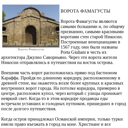
ВОРОТА ФАМАГУСТЫ
Ворота Фамагусты являются
самыми большими и, по общему
признанию, самыми красивыми
воротами стен старой Никосии.
Построенные венецианцами в
1567 году, они были названы
Ворота Фамагусты
Porta Giuliani в честь их
архитектора Джулио Саворньяно. Через эти ворота жители
Никосии отправлялись в путешествия на восток острова.
Внешняя часть ворот расположилась прямо под бастионом
Караффа. Пройдя по длинному коридору, расположенному в
древней стене, вы окажетесь возле более крупных и красивых
внутренних ворот города. На потолке коридора, примерно в
центре, расположен купол, через который с улицы проникает
неяркий свет. Когда-то в этом коридоре продавцы еды
встречали уставших и голодных путников, пришедших в город
после долгого путешествия.
Когда остров принадлежал Османской империи, только турки
имели право въезжать в город на коне. Христиане и все