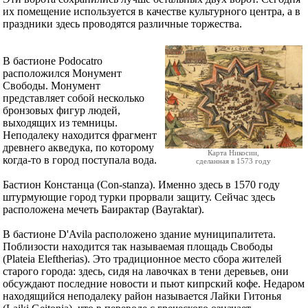
их помещение используется в качестве культурного центра, а в
праздники здесь проводятся различные торжества.
В бастионе Podocatro
расположился Монумент
Свободы. Монумент
представляет собой несколько
бронзовых фигур людей,
выходящих из темницы.
Неподалеку находится фрагмент
древнего акведука, по которому
Карта Никосии,
когда-то в город поступала вода.
сделанная в 1573 году
Бастион Констанца (Con-stanza). Именно здесь в 1570 году
штурмующие город турки прорвали защиту. Сейчас здесь
расположена мечеть Баирактар (Bayraktar).
В бастионе D'Avila расположено здание муниципалитета.
Поблизости находится так называемая площадь Свободы
(Plateia Eleftherias). Это традиционное место сбора жителей
старого города: здесь, сидя на лавочках в тени деревьев, они
обсуждают последние новости и пьют кипрский кофе. Недаром
находящийся неподалеку район называется Лайки Гитонья