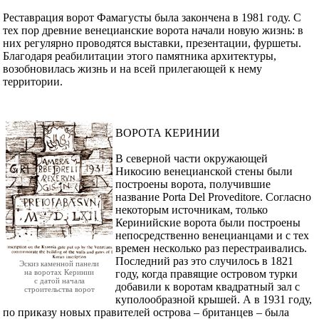
Реставрация ворот Фамагусты была закончена в 1981 году. С
тех пор древние венецианские ворота начали новую жизнь: в
них регулярно проводятся выставки, презентации, фуршеты.
Благодаря реабилитации этого памятника архитектуры,
возобновилась жизнь и на всей прилегающей к нему
территории.
ВОРОТА КЕРИНИИ
В северной части окружающей
Никосию венецианской стены были
построены ворота, получившие
название Porta Del Proveditore. Согласно
некоторым источникам, только
Керинийские ворота были построены
непосредственно венецианцами и с тех
времен несколько раз перестраивались.
Последний раз это случилось в 1821
Эскиз каменной панели
на воротах Керинии
году, когда правящие островом турки
с датой начала
добавили к воротам квадратный зал с
строительства ворот
куполообразной крышей. А в 1931 году,
по приказу новых правителей острова – британцев – была