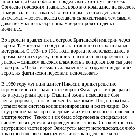
иностранцы были обязаны проделывать этот путь пешком.
Согласно городским правилам, ворота открывались на рассвете
и закрывались на закате. По пятницам – святой день для
мусульман – ворота всегда оставались закрытыми, тем самым
давая возможность охранникам ворот провести день в
молитвах.
Во времена правления на острове Британской империи через
ворота Фамагусты в город ввозили топливо и строительные
материалы. С 1934 по 1981 годы ворота не использовались в
промышленных целях, и они постепенно стали приходить в
упадок – слишком высокая влажность в конце концов сыграла
свою роль. Чтобы избежать дальнейшего разрушения древних
ворот, их фактически перестали использовать.
В 1980 году муниципалитет Никосии принял решение
отремонтировать знаменитые ворота Фамагусты и превратить
их в культурный центр. Главный вход в помещение был
реставрирован, а пол выложен булыжником. Под полом была
установлена система кондиционирования и вентиляции. Во
внутренние залы ворот впервые за их историю было проведено
электричество. Также в них была оборудована специальная
система освещения для проведения выставок. Сегодня три зала
внутренней части ворот Фамагусты могут использоваться либо
как одно большое помещение, либо как отдельные холлы.