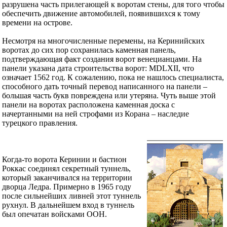
разрушена часть прилегающей к воротам стены, для того чтобы
обеспечить движение автомобилей, появившихся к тому
времени на острове.
Несмотря на многочисленные перемены, на Керинийских
воротах до сих пор сохранилась каменная панель,
подтверждающая факт создания ворот венецианцами. На
панели указана дата строительства ворот: MDLXII, что
означает 1562 год. К сожалению, пока не нашлось специалиста,
способного дать точный перевод написанного на панели –
большая часть букв повреждена или утеряна. Чуть выше этой
панели на воротах расположена каменная доска с
начертанными на ней строфами из Корана – наследие
турецкого правления.
Когда-то ворота Керинии и бастион
Роккас соединял секретный туннель,
который заканчивался на территории
дворца Ледра. Примерно в 1965 году
после сильнейших ливней этот туннель
рухнул. В дальнейшем вход в туннель
был опечатан войсками ООН.