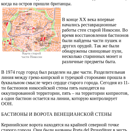
когда на остров пришли британцы.
В конце ХХ века впервые
начались реставрационные
работы стен старой Никосии. Во
время восстановления бастионов
были найдены части пушек и
других орудий. Так же были
обнаружены свинцовые пули,
Карта старой
несколько старинных монет и
части Никосии
различные предметы быта.
В 1974 году город был разделен на две части. Разделительная
линия между греко-кипрской и турецкой сторонами прошла в
буквальном смысле через сердце старого города. Сегодня из 11-
ти бастионов никосийской стены пять находятся на
оккупированной территории, пять – на территории киприотов,
а один бастион остается на линии, которую контролирует
ООН.
БАСТИОНЫ И ВОРОТА ВЕНЕЦИАНСКОЙ СТЕНЫ
Керинийские ворота находятся на крайней северной точке
старого города. Они были названы Porta del Proveditore в честь