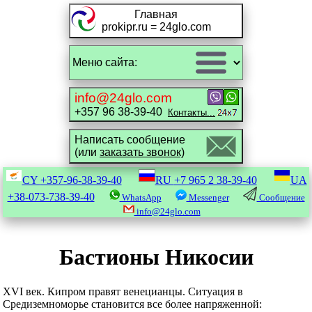
Главная
prokipr.ru = 24glo.com
info@24glo.com
+357 96 38-39-40
Контакты...
Написать сообщение
(или
заказать звонок)
CY
+357-96-38-39-40
RU
+7 965 2 38-39-40
UA
+38-073-738-39-40
WhatsApp
Messenger
Сообщение
info@24glo.com
Бастионы Никосии
XVI век. Кипром правят венецианцы. Ситуация в
Средиземноморье становится все более напряженной: