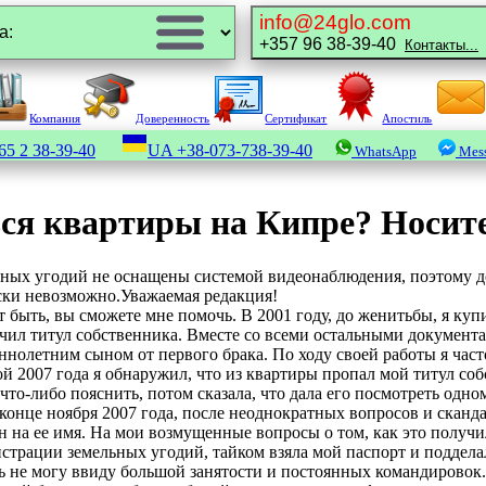
info@24glo.com
+357 96 38-39-40
Контакты...
Компания
Доверенность
Сертификат
Апостиль
65 2 38-39-40
UA
+38-073-738-39-40
WhatsApp
Mess
ся квартиры на Кипре? Носите
ных угодий не оснащены системой видеонаблюдения, поэтому док
ски невозможно.Уважаемая редакция!
 быть, вы сможете мне помочь. В 2001 году, до женитьбы, я купи
чил титул собственника. Вместе со всеми остальными документам
нолетним сыном от первого брака. По ходу своей работы я часто
ой 2007 года я обнаружил, что из квартиры пропал мой титул со
 что-либо пояснить, потом сказала, что дала его посмотреть одном
в конце ноября 2007 года, после неоднократных вопросов и сканда
 на ее имя. На мои возмущенные вопросы о том, как это получил
истрации земельных угодий, тайком взяла мой паспорт и поддел
ать не могу ввиду большой занятости и постоянных командировок