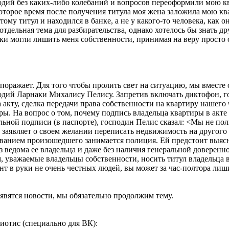
дий без каких-либо колебаний и вопросов переоформили мою кв
екоторое время после получения титула моя жена заложила мою кв
му титул и находился в банке, а не у какого-то человека, как он
тдельная тема для разбирательства, однако хотелось бы знать дру
и могли лишить меня собственности, принимая на веру просто 
поражает. Для того чтобы пролить свет на ситуацию, мы вместе
дий Ларнаки Михалису Пелису. Запретив включать диктофон, го
акту, сделка передачи права собственности на квартиру нашего
ры. На вопрос о том, почему подпись владельца квартиры в акте
льной подписи (в паспорте), господин Пелис сказал: <Мы не по
и заявляет о своем желании переписать недвижимость на другого
ованием произошедшего занимается полиция. Ей предстоит выясн
з ведома ее владельца и даже без наличия генеральной доверенн
, уважаемые владельцы собственности, носить титул владельца в 
т в руки не очень честных людей, вы может за час-полтора лиши
появятся новости, мы обязательно продолжим тему.
отис (специально для ВК):