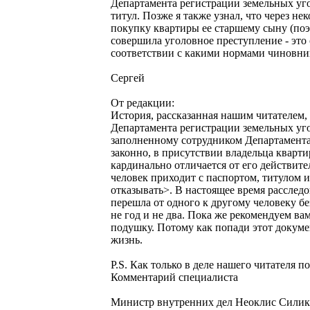
Департамента регистрации земельных уго
титул. Позже я также узнал, что через н
покупку квартиры ее старшему сыну (поэто
совершила уголовное преступление - это о
соответствии с какими нормами чиновник
Сергей
От редакции:
История, рассказанная нашим читателем, 
Департамента регистрации земельных уго
заполненному сотрудником Департамента 
законно, в присутствии владельца кварти
кардинально отличается от его действите
человек приходит с паспортом, титулом 
отказывать>. В настоящее время расслед
перешла от одного к другому человеку бе
не год и не два. Пока же рекомендуем вам
подушку. Потому как попади этот докумен
жизнь.
P.S. Как только в деле нашего читателя 
Комментарий специалиста
Министр внутренних дел Неоклис Силики