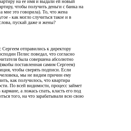
артиру на ее имя и выдали ей новый
артиру, чтобы получить деньги с банка на
а мне это говорила). То, что жена
гое - как могло случиться такое и в
слова, пускай даже и жены?
 с Сергеем отправились к директору
сподин Пелис поведал, что согласно
 читателя была совершена абсолютно
 (якобы поставленная самим Сергеем)
лиция, чтобы сверять подписи. Если
 человека, мы не видим причин ему
ить, как получилось, что квартира
ости. По всей видимости, процесс займет
кармане, а ложась спать, класть его под
ться того, на что зарабатывали всю свою