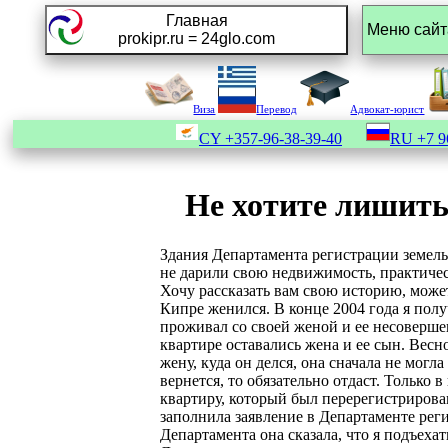
Главная
prokipr.ru = 24glo.com
Виза
Перевод
Адвокат-юрист
CY
+357-96-38-39-40
RU
+7 9
Не хотите лишить
Здания Департамента регистрации земель
не дарили свою недвижимость, практиче
Хочу рассказать вам свою историю, может
Кипре женился. В конце 2004 года я полу
проживал со своей женой и ее несовершен
квартире оставались жена и ее сын. Весн
жену, куда он делся, она сначала не могла
вернется, то обязательно отдаст. Только 
квартиру, который был перерегистрирован
заполнила заявление в Департаменте рег
Департамента она сказала, что я подъех