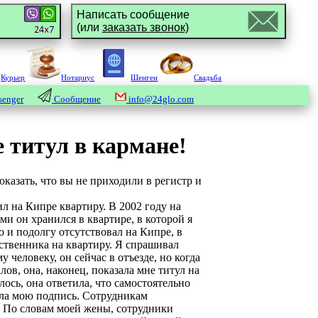
Написать сообщение
(или
заказать звонок)
Курьер
Нотариус
Шенген
Свадьба
enger
Сообщение
info@24glo.com
 титул в кармане!
азать, что вы не приходили в регистр и
л на Кипре квартиру. В 2002 году на
и он хранился в квартире, в которой я
 и подолгу отсутствовал на Кипре, в
бственника на квартиру. Я спрашивал
у человеку, он сейчас в отъезде, но когда
лов, она, наконец, показала мне титул на
ось, она ответила, что самостоятельно
ала мою подпись. Сотрудникам
. По словам моей жены, сотрудники