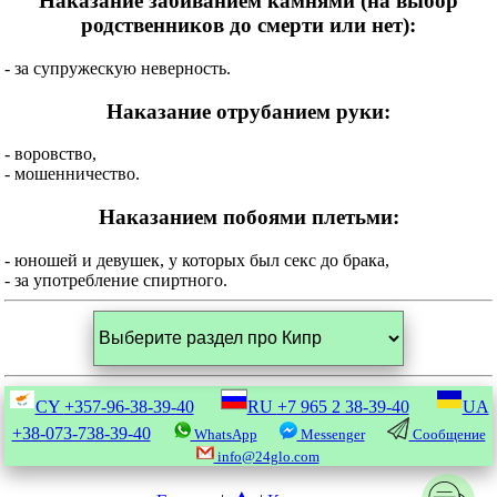
Наказание забиванием камнями (на выбор
родственников до смерти или нет):
- за супружескую неверность.
Наказание отрубанием руки:
- воровство,
- мошенничество.
Наказанием побоями плетьми:
- юношей и девушек, у которых был секс до брака,
- за употребление спиртного.
CY
+357-96-38-39-40
RU
+7 965 2 38-39-40
UA
+38-073-738-39-40
WhatsApp
Messenger
Сообщение
info@24glo.com