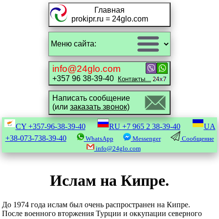
Главная
prokipr.ru = 24glo.com
info@24glo.com
+357 96 38-39-40
Контакты...
Написать сообщение
(или
заказать звонок)
CY
+357-96-38-39-40
RU
+7 965 2 38-39-40
UA
+38-073-738-39-40
WhatsApp
Messenger
Сообщение
info@24glo.com
Ислам на Кипре.
До 1974 года ислам был очень распространен на Кипре.
После военного вторжения Турции и оккупации северного