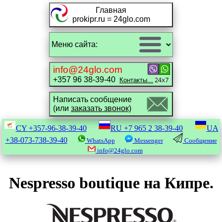
Главная
prokipr.ru = 24glo.com
info@24glo.com
+357 96 38-39-40
Контакты...
Написать сообщение
(или
заказать звонок)
CY
+357-96-38-39-40
RU
+7 965 2 38-39-40
UA
+38-073-738-39-40
WhatsApp
Messenger
Сообщение
info@24glo.com
Nespresso boutique на Кипре.