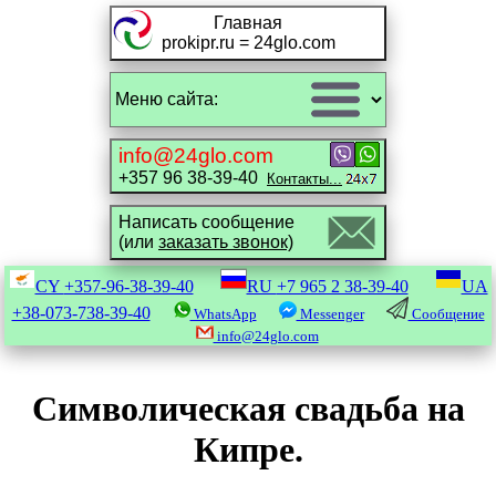
Главная
prokipr.ru = 24glo.com
info@24glo.com
+357 96 38-39-40
Контакты...
Написать сообщение
(или
заказать звонок)
CY
+357-96-38-39-40
RU
+7 965 2 38-39-40
UA
+38-073-738-39-40
WhatsApp
Messenger
Сообщение
info@24glo.com
Символическая свадьба на
Кипре.