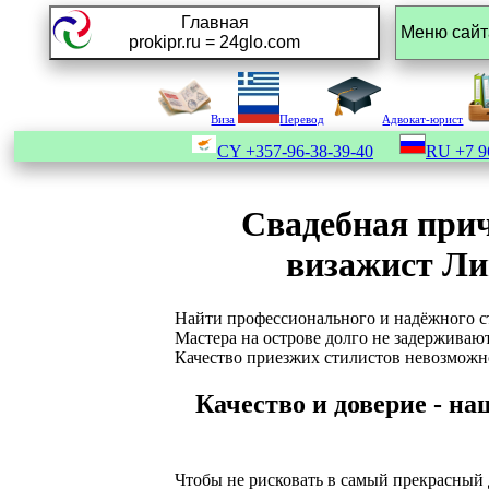
Главная
prokipr.ru = 24glo.com
Виза
Перевод
Адвокат-юрист
CY
+357-96-38-39-40
RU
+7 9
Свадебная прич
визажист Ли
Найти профессионального и надёжного ст
Мастера на острове долго не задерживаютс
Качество приезжих стилистов невозможно
Качество и доверие - н
Чтобы не рисковать в самый прекрасный 