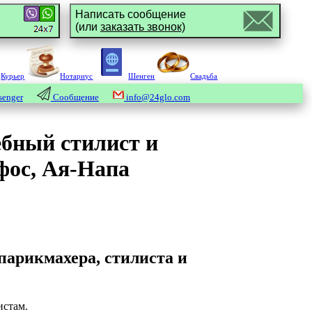
Написать сообщение
(или
заказать звонок)
Курьер
Нотариус
Шенген
Свадьба
enger
Сообщение
info@24glo.com
ебный стилист и
фос, Ая-Напа
парикмахера, стилиста и
истам.