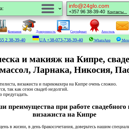
info@24glo.com
+357 96 38-39-40
Контакты...
Компания
Доверенность
Сертификат
Апостиль
65 2 38-39-40
UA
+38-073-738-39-40
WhatsApp
Mess
еска и макияж на Кипре, свад
массол, Ларнака, Никосия, Па
илиста, визажиста и парикмахера на Кипре очень сложно.
я, так как сезон свадеб недолгий.
 предугадать.
аши преимущества при работе свадебного 
визажиста на Кипре
день в жизни, в день бракосочетания, доверьтесь нашим специал