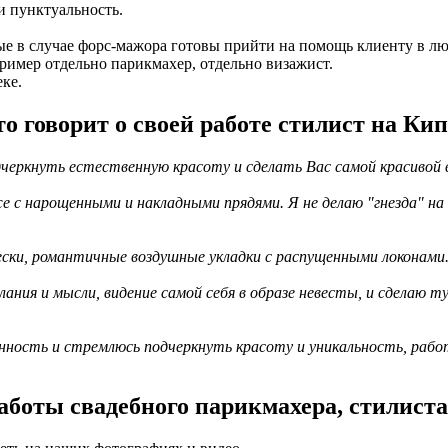
и пунктуальность.
рые в случае форс-мажора готовы прийти на помощь клиенту в лю
пример отдельно парикмахер, отдельно визажист.
еке.
о говорит о своей работе стилист на Ки
дчеркнуть естественную красоту и сделать Вас самой красивой
 с нарощенными и накладными прядями. Я не делаю "гнезда" на 
ески, романтичные воздушные укладки с распущенными локонами
ия и мысли, видение самой себя в образе невесты, и сделаю т
ность и стремлюсь подчеркнуть красоту и уникальность, работа
аботы свадебного парикмахера, стилиста