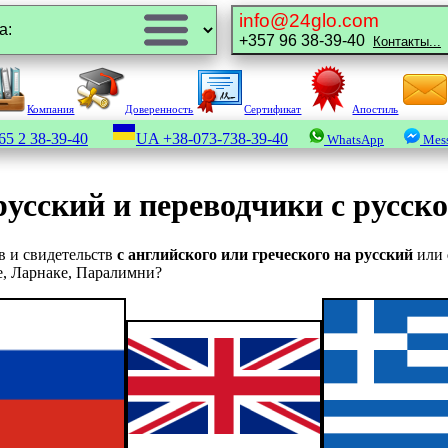
info@24glo.com
+357 96 38-39-40
Контакты...
Компания
Доверенность
Сертификат
Апостиль
65 2 38-39-40
UA
+38-073-738-39-40
WhatsApp
Mess
русский и переводчики с русско
в и свидетельств
с английского или греческого на русский
или
е, Ларнаке, Паралимни?