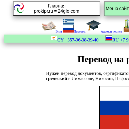
Главная
prokipr.ru = 24glo.com
Виза
Перевод
Адвокат-юрист
CY
+357-96-38-39-40
RU
+7 9
Перевод на 
Нужен перевод документов, сертификато
греческий
в Лимассоле, Никосии, Пафос