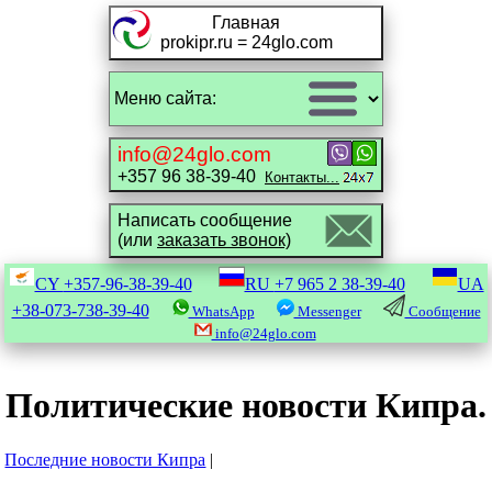
Главная
prokipr.ru = 24glo.com
info@24glo.com
+357 96 38-39-40
Контакты...
Написать сообщение
(или
заказать звонок)
CY
+357-96-38-39-40
RU
+7 965 2 38-39-40
UA
+38-073-738-39-40
WhatsApp
Messenger
Сообщение
info@24glo.com
Политические новости Кипра.
Последние новости Кипра
|