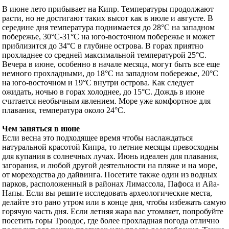
В июне лето прибывает на Кипр. Температуры продолжают
расти, но не достигают таких высот как в июле и августе. В
середине дня температура поднимается до 28°C на западном
побережье, 30°C-31°C на юго-восточном побережье и может
приблизится до 34°C в глубине острова. В горах приятно
прохладнее со средней максимальной температурой 25°C.
Вечера в июне, особенно в начале месяца, могут быть все еще
немного прохладными, до 18°C на западном побережье, 20°C
на юго-восточном и 19°C внутри острова. Как следует
ожидать, ночью в горах холоднее, до 15°C. Дождь в июне
считается необычным явлением. Море уже комфортное для
плавания, температура около 24°C.
Чем заняться в июне
Если весна это подходящее время чтобы наслаждаться
натуральной красотой Кипра, то летние месяцы превосходны
для купания в солнечных лучах. Июнь идеален для плавания,
загорания, и любой другой деятельности на пляже и на море,
от мореходства до дайвинга. Посетите также один из водных
парков, расположенный в районах Лимассола, Пафоса и Айа-
Напы. Если вы решите исследовать археологические места,
делайте это рано утром или в конце дня, чтобы избежать самую
горячую часть дня. Если летняя жара вас утомляет, попробуйте
посетить горы Троодос, где более прохладная погода отлично