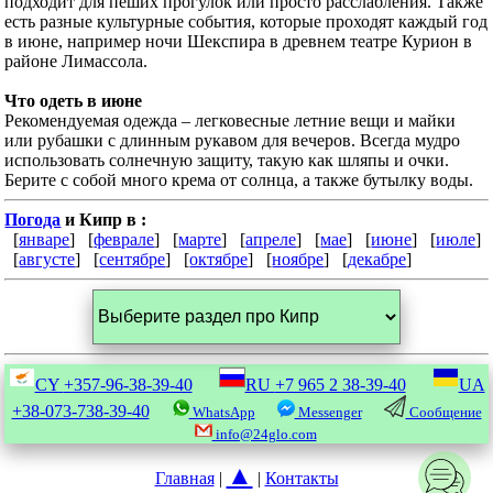
подходит для пеших прогулок или просто расслабления. Также
есть разные культурные события, которые проходят каждый год
в июне, например ночи Шекспира в древнем театре Курион в
районе Лимассола.
Что одеть в июне
Рекомендуемая одежда – легковесные летние вещи и майки
или рубашки с длинным рукавом для вечеров. Всегда мудро
использовать солнечную защиту, такую как шляпы и очки.
Берите с собой много крема от солнца, а также бутылку воды.
Погода
и Кипр в :
[
январе
] [
феврале
] [
марте
] [
апреле
] [
мае
] [
июне
] [
июле
]
[
августе
] [
сентябре
] [
октябре
] [
ноябре
] [
декабре
]
CY
+357-96-38-39-40
RU
+7 965 2 38-39-40
UA
+38-073-738-39-40
WhatsApp
Messenger
Сообщение
info@24glo.com
▲
Главная
|
|
Контакты