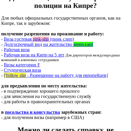
полиции на Кипре?
Для любых официальных государственных органов, как на
Кипре, так и зарубежом:
получение разрешения на проживание и работу:
-
Виза гостевая
pink-slip
(пинк слип)
-
Долгосрочный вид на жительство
green-card
-
Рабочая виза
-
Рабочая виза на Кипр на 5 лет
Для директоров международных
компаний и ключевых сотрудников
-
Визы категории F
-
Студенческая виза
-
[Yellow slip
- Разрешение на работу для европейцев]
для предъявления по месту жительства:
- в подтверждение хорошего прошлого
- для зачисления на государственную службу
- для работы в правоохранительных органах
в
посольства и консульства
зарубежных стран:
- для получения визы (например в США)
Можно ли сделать справку, не