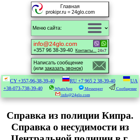
Главная
prokipr.ru = 24glo.com
info@24glo.com
+357 96 38-39-40
Контакты...
Написать сообщение
(или
заказать звонок)
CY
+357-96-38-39-40
RU
+7 965 2 38-39-40
UA
+38-073-738-39-40
WhatsApp
Messenger
Сообщение
info@24glo.com
Справка из полиции Кипра.
Справка о несудимости из
Центральной полиции в г.